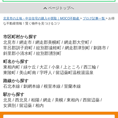
ページトップへ
北見市の土地・中古住宅の購入や買取｜MOCO不動産
>
ブログ記事一覧
>
お得
な不動産情報！賢く物件を見つけるコツ
市区町村から探す
北見市
/
網走市
/
網走郡美幌町
/
網走郡大空町
/
常呂郡訓子府町
/
紋別郡遠軽町
/
網走郡津別町
/
釧路市
/
斜里郡小清水町
/
紋別郡湧別町
町名から探す
東相内町
/
緑ケ丘
/
大正
/
小泉
/
上ところ
/
西三輪
/
東陵町
/
美山町南
/
字呼人
/
留辺蘂町温根湯温泉
路線から探す
石北本線
/
釧網本線
/
根室本線
/
室蘭本線
駅から探す
北見
/
西北見
/
柏陽
/
網走
/
美幌
/
東相内
/
西留辺蘂
/
女満別
/
留辺蘂
/
相内