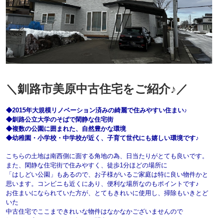
＼釧路市美原中古住宅をご紹介♪／
◆2015年大規模リノベーション済みの綺麗で住みやすい住まい♪
◆釧路公立大学のそばで閑静な住宅街
◆複数の公園に囲まれた、自然豊かな環境
◆幼稚園・小学校・中学校が近く、子育て世代にも嬉しい環境です♪
こちらの土地は南西側に面する角地の為、
日当たりがとても良いです。
また、閑静な住宅街で住みやすく、徒歩1分ほどの場所に
「はしどい公園」
もあるので、お子様がいるご家庭は特に良い物件かと
思います。
コンビニも近くにあり、便利な場所なのもポイントです♪
お住まいになられていた方が、とてもきれいに使用し、掃除もいきとど
いた
中古住宅で
ここまできれいな物件はなかなかございませんので