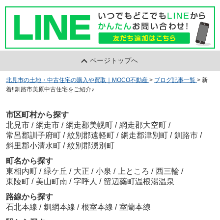
ページトップへ
北見市の土地・中古住宅の購入や買取｜MOCO不動産
>
ブログ記事一覧
>
新
着‼釧路市美原中古住宅をご紹介♪
市区町村から探す
北見市
/
網走市
/
網走郡美幌町
/
網走郡大空町
/
常呂郡訓子府町
/
紋別郡遠軽町
/
網走郡津別町
/
釧路市
/
斜里郡小清水町
/
紋別郡湧別町
町名から探す
東相内町
/
緑ケ丘
/
大正
/
小泉
/
上ところ
/
西三輪
/
東陵町
/
美山町南
/
字呼人
/
留辺蘂町温根湯温泉
路線から探す
石北本線
/
釧網本線
/
根室本線
/
室蘭本線