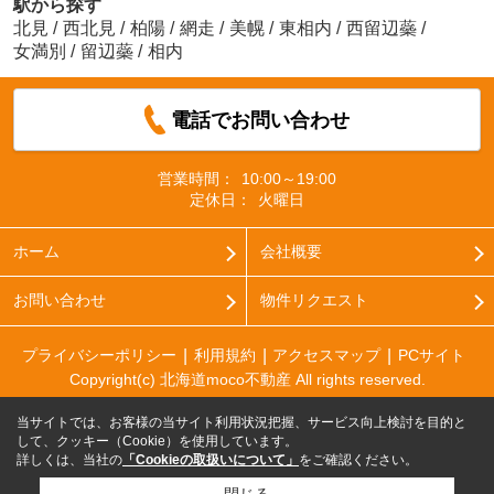
駅から探す
北見
/
西北見
/
柏陽
/
網走
/
美幌
/
東相内
/
西留辺蘂
/
女満別
/
留辺蘂
/
相内
電話でお問い合わせ
営業時間：
10:00～19:00
定休日：
火曜日
ホーム
会社概要
お問い合わせ
物件リクエスト
プライバシーポリシー
利用規約
アクセスマップ
PCサイト
Copyright(c) 北海道moco不動産 All rights reserved.
当サイトでは、お客様の当サイト利用状況把握、サービス向上検討を目的と
して、クッキー（Cookie）を使用しています。
詳しくは、当社の
「Cookieの取扱いについて」
をご確認ください。