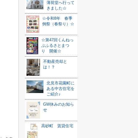
薄荷堂へ行って
きました☆
☆令和8年 春季
例祭（春祭り）☆
☆第47回くんねっ
ぷふるさとまつ
り 開催☆
不動産売却と
は！？
北見市花園町に
ある中古住宅を
ご紹介♪
GW休みのお知ら
せ
高砂町 賃貸住宅