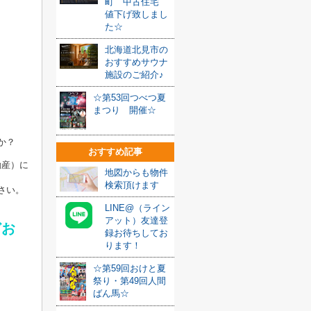
町 中古住宅
値下げ致しまし
た☆
北海道北見市の
おすすめサウナ
施設のご紹介♪
☆第53回つべつ夏
まつり 開催☆
か？
おすすめ記事
動産）に
地図からも物件
検索頂けます
さい。
LINE@（ライン
アット）友達登
どお
録お待ちしてお
ります！
☆第59回おけと夏
祭り・第49回人間
ばん馬☆