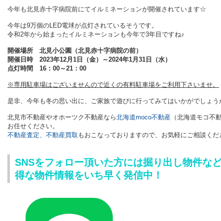
今年も北見赤十字病院前にてイルミネーションが開催されています☆
今年は9万個のLED電球が点灯されているそうです。
令和2年から始まったイルミネーションも今年で3年目ですね♪
開催場所 北見小公園（北見赤十字病院の前）
開催日時 2023年12月1日（金）～2024年1月31日（水）
点灯時間 16：00～21：00
※専用駐車場はございませんので近くの有料駐車場をご利用下さいませ。
是非、今年も冬の思い出に、ご家族で遊びに行ってみてはいかがでしょう
北見市不動産やオホーツク不動産
なら
北海道moco不動産
（
北海道モコ不
お任せください。
不動産査定、不動産買取
もおこなっておりますので、
お気軽にご相談くだ
SNSをフォロー頂いた方には掘り出し物件な
得な物件情報をいち早く発信中！