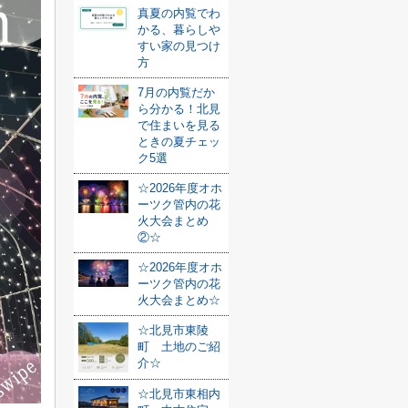
真夏の内覧でわ
かる、暮らしや
すい家の見つけ
方
7月の内覧だか
ら分かる！北見
で住まいを見る
ときの夏チェッ
ク5選
☆2026年度オホ
ーツク管内の花
火大会まとめ
②☆
☆2026年度オホ
ーツク管内の花
火大会まとめ☆
☆北見市東陵
町 土地のご紹
介☆
☆北見市東相内