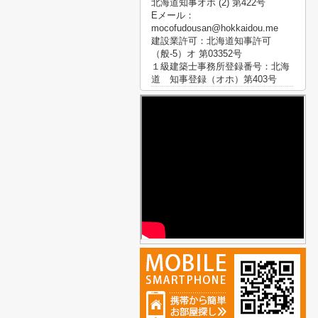
北海道知事オホ (2) 第422号
Eメール：
mocofudousan@hokkaidou.me
建設業許可：北海道知事許可
（般-5）オ 第03352号
１級建築士事務所登録番号：北海
道 知事登録（オホ）第403号