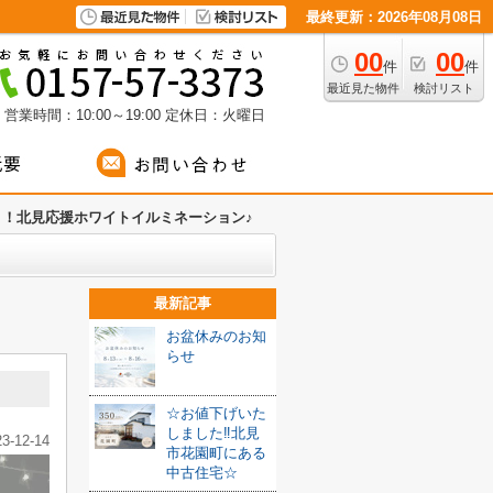
最終更新：2026年08月08日
00
00
件
件
最近見た物件
検討リスト
営業時間：10:00～19:00
定休日：火曜日
う！北見応援ホワイトイルミネーション♪
最新記事
お盆休みのお知
らせ
☆お値下げいた
しました‼北見
23-12-14
市花園町にある
中古住宅☆