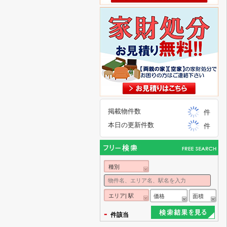
掲載物件数
件
本日の更新件数
件
種別
エリア| 駅
価格
面積
-
件該当