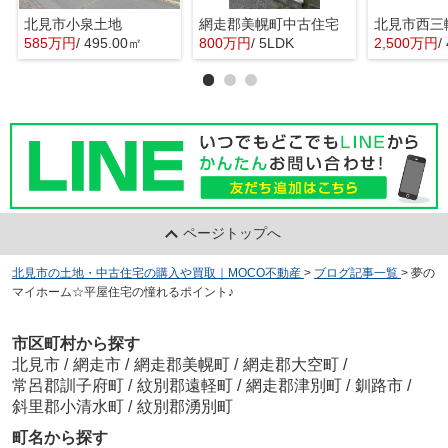
北見市小泉土地
網走郡美幌町中古住宅
北見市西三
585万円
/ 495.00㎡
800万円
/ 5LDK
2,500万円
/
ページトップへ
北見市の土地・中古住宅の購入や買取｜MOCO不動産
>
ブログ記事一覧
>
夢の
マイホーム☆平屋住宅の憧れるポイント♪
市区町村から探す
北見市
/
網走市
/
網走郡美幌町
/
網走郡大空町
/
常呂郡訓子府町
/
紋別郡遠軽町
/
網走郡津別町
/
釧路市
/
斜里郡小清水町
/
紋別郡湧別町
町名から探す