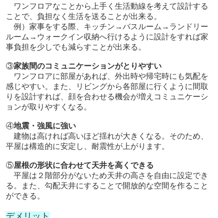
ワンフロアなことから上手く生活動線を考えて設計する
ことで、負担なく生活を送ることが出来る。
例）家事をする際、キッチン→バスルーム→ランドリー
ルーム→ウォークイン収納へ行けるように設計をすれば家
事負担を少しでも減らすことが出来る。
③
家族間のコミュニケーションがとりやすい
ワンフロアに部屋があれば、外出時や帰宅時にも気配を
感じやすい。また、リビングから各部屋に行くように間取
りを設計すれば、顔を合わせる機会が増えコミュニケーシ
ョンが取りやすくなる。
④
地震・強風に強い
建物は高ければ高いほど揺れが大きくなる。そのため、
平屋は構造的に安定し、耐震性が上がります。
⑤
屋根の形状に合わせて天井を高くできる
平屋は２階部分がないため天井の高さを自由に設定でき
る。また、勾配天井にすることで開放的な空間を作ること
ができる。
デメリット