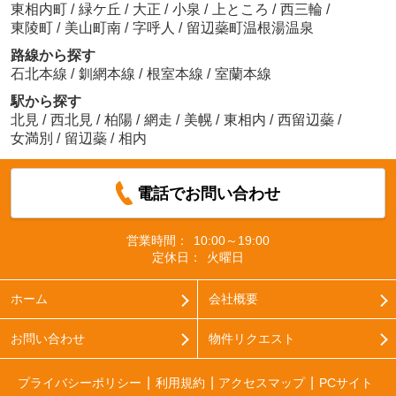
東相内町
/
緑ケ丘
/
大正
/
小泉
/
上ところ
/
西三輪
/
東陵町
/
美山町南
/
字呼人
/
留辺蘂町温根湯温泉
路線から探す
石北本線
/
釧網本線
/
根室本線
/
室蘭本線
駅から探す
北見
/
西北見
/
柏陽
/
網走
/
美幌
/
東相内
/
西留辺蘂
/
女満別
/
留辺蘂
/
相内
電話でお問い合わせ
営業時間：
10:00～19:00
定休日：
火曜日
ホーム
会社概要
お問い合わせ
物件リクエスト
プライバシーポリシー
利用規約
アクセスマップ
PCサイト