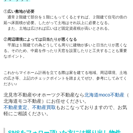
①
広い敷地が必要
通常２階建て部分を１階にもってくるとすれば、２階建て住宅の倍の
延べ床面積が必要。したがって土地はそれ以上に必要となる。
また、土地は広ければ広いほど固定資産税が高いとされる。
②
周辺環境によっては日当たりが悪くなる
平屋は１階建ての為どうしても周りに建物が多いと日当たりが悪くな
る。そのため、中庭を作ったり天窓を設置したりと工夫することも重要
なポイント。
これからマイホーム計画を立てる際は家を建てる地域、周辺環境、土地
の広さ等、上記のチェックポイントを踏まえて
ぜひ、参考にしてみてく
ださい♪
北見市不動産やオホーツク不動産
なら
北海道moco不動産
（
北海道モコ不動産）にお任せください。
不動産査定、不動産買取
もおこなっておりますので、
お気
軽にご相談ください。
SNSをフォロー頂いた方には掘り出し物件