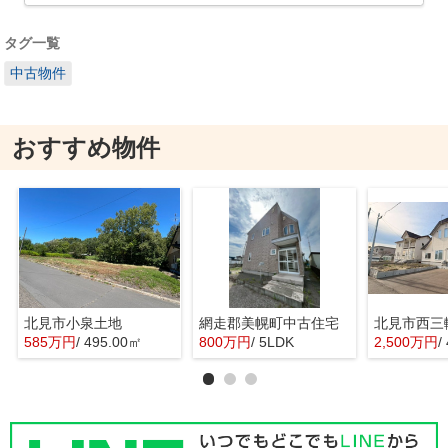
タグ一覧
中古物件
おすすめ物件
北見市小泉土地
網走郡美幌町中古住宅
北見市西三
585万円
/ 495.00㎡
800万円
/ 5LDK
2,500万円
/