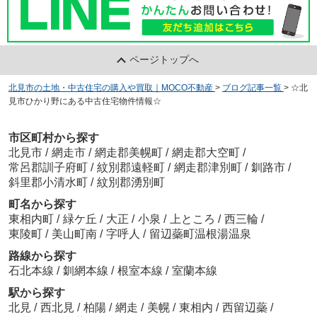
ページトップへ
北見市の土地・中古住宅の購入や買取｜MOCO不動産
>
ブログ記事一覧
>
☆北
見市ひかり野にある中古住宅物件情報☆
市区町村から探す
北見市
/
網走市
/
網走郡美幌町
/
網走郡大空町
/
常呂郡訓子府町
/
紋別郡遠軽町
/
網走郡津別町
/
釧路市
/
斜里郡小清水町
/
紋別郡湧別町
町名から探す
東相内町
/
緑ケ丘
/
大正
/
小泉
/
上ところ
/
西三輪
/
東陵町
/
美山町南
/
字呼人
/
留辺蘂町温根湯温泉
路線から探す
石北本線
/
釧網本線
/
根室本線
/
室蘭本線
駅から探す
北見
/
西北見
/
柏陽
/
網走
/
美幌
/
東相内
/
西留辺蘂
/