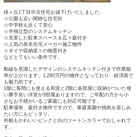
緑ヶ丘1丁目中古住宅お値下げいたしました。
☆公園も近い閑静な住宅街
☆中学校も近くて安心
☆半独立型のシステムキッチン
☆充実した駐車スペース＆広々庭付き
☆人気の有名住宅メーカー施工物件
☆タイヤ収納楽々の物置付き
などとてもいい条件です。
動線を意識したデザインのシステムキッチン付きで作業能
率が上がります。1,280万円の物件となっており、経済面で
も魅力的です。
1階に客間にも使える和室と2階に各部屋に収納がついた使
い勝手良い洋室が3部屋ありますので、ご年配の方から小
さなお子様がいるご家庭にも対応可能です。
駐車場有、庭付き物件ですので、家庭菜園や焼肉を楽しみ
たい方にもピッタリ。
外観もかわいいピンクと白のツートンカラーでおしゃれで
す。