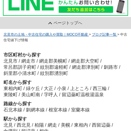
ページトップへ
北見市の土地・中古住宅の購入や買取｜MOCO不動産
>
ブログ記事一覧
>
中古
住宅値下げ情報
市区町村から探す
北見市
/
網走市
/
網走郡美幌町
/
網走郡大空町
/
常呂郡訓子府町
/
紋別郡遠軽町
/
網走郡津別町
/
釧路市
/
斜里郡小清水町
/
紋別郡湧別町
町名から探す
東相内町
/
緑ケ丘
/
大正
/
小泉
/
上ところ
/
西三輪
/
東陵町
/
美山町南
/
字呼人
/
留辺蘂町温根湯温泉
路線から探す
石北本線
/
釧網本線
/
根室本線
/
室蘭本線
駅から探す
北見
/
西北見
/
柏陽
/
網走
/
美幌
/
東相内
/
西留辺蘂
/