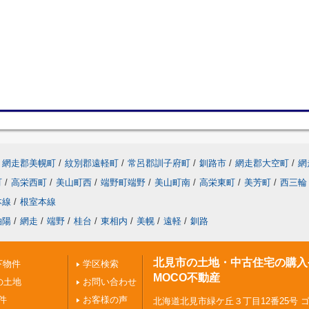
網走郡美幌町
/
紋別郡遠軽町
/
常呂郡訓子府町
/
釧路市
/
網走郡大空町
/
網
町
/
高栄西町
/
美山町西
/
端野町端野
/
美山町南
/
高栄東町
/
美芳町
/
西三輪
本線
/
根室本線
柏陽
/
網走
/
端野
/
桂台
/
東相内
/
美幌
/
遠軽
/
釧路
北見市の土地・中古住宅の購入
下物件
学区検索
MOCO不動産
の土地
お問い合わせ
件
お客様の声
北海道北見市緑ケ丘３丁目12番25号 