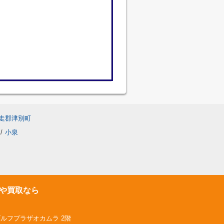
走郡津別町
/
小泉
や買取なら
ゴルフプラザオカムラ 2階