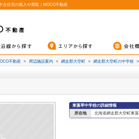
中古住宅の購入や買取｜MOCO不動産
OCO不動産
>
周辺施設案内
>
網走郡大空町
>
網走郡大空町の中学校
>
東藻琴中学校の詳細情報
所在地
北海道網走郡大空町東藻