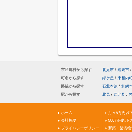
市区町村から探す
北見市
/
網走市
/
町名から探す
緑ケ丘
/
東相内
路線から探す
石北本線
/
釧網
駅から探す
北見
/
西北見
/
ホーム
月々5万円以
会社概要
500万円以下
プライバシーポリシー
新築・築浅物