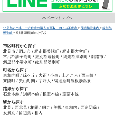
ページトップへ
北見市の土地・中古住宅の購入や買取｜MOCO不動産
>
周辺施設案内
>
紋別郡
湧別町
>
紋別郡湧別町の小学校
市区町村から探す
北見市
/
網走市
/
網走郡美幌町
/
網走郡大空町
/
常呂郡訓子府町
/
紋別郡遠軽町
/
網走郡津別町
/
釧路市
/
斜里郡小清水町
/
紋別郡湧別町
町名から探す
東相内町
/
緑ケ丘
/
大正
/
小泉
/
上ところ
/
西三輪
/
東陵町
/
美山町南
/
字呼人
/
留辺蘂町温根湯温泉
路線から探す
石北本線
/
釧網本線
/
根室本線
/
室蘭本線
駅から探す
北見
/
西北見
/
柏陽
/
網走
/
美幌
/
東相内
/
西留辺蘂
/
女満別
/
留辺蘂
/
相内