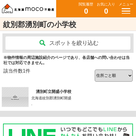
閲覧履歴
お気に入り
メニュー
0
0
紋別郡湧別町の小学校
スポットを絞り込む
※物件情報の周辺施設紹介のページであり、各店舗への問い合わせは当
社では対応できません。
該当件数
1
件
湧別町立開盛小学校
北海道紋別郡湧別町開盛
-