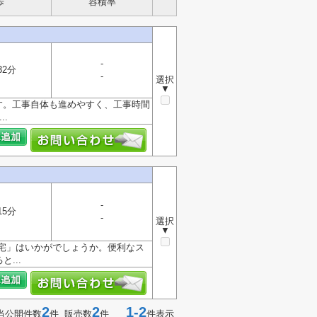
歩
容積率
-
32分
-
選択
▼
す。工事自体も進めやすく、工事時間
.
-
15分
-
選択
▼
宅」はいかがでしょうか。便利なス
...
2
2
1-2
当公開件数
件 販売数
件
件表示