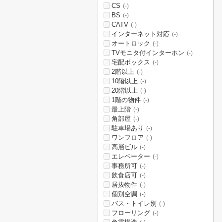
CS
(-)
BS
(-)
CATV
(-)
インターネット対応
(-)
オートロック
(-)
TVモニタ付インターホン
(-)
宅配ボックス
(-)
2階以上
(-)
10階以上
(-)
20階以上
(-)
1階の物件
(-)
最上階
(-)
角部屋
(-)
駐車場あり
(-)
ワンフロア
(-)
高層ビル
(-)
エレベーター
(-)
事務所可
(-)
飲食店可
(-)
居抜物件
(-)
個別空調
(-)
バス・トイレ別
(-)
フローリング
(-)