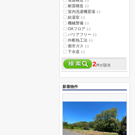
免震構造
(-)
耐震構造
(-)
室内洗濯機置場
(-)
給湯室
(-)
機械警備
(-)
OAフロア
(-)
バリアフリー
(-)
外断熱工法
(-)
都市ガス
(-)
下水道
(-)
2
件が該当
新着物件