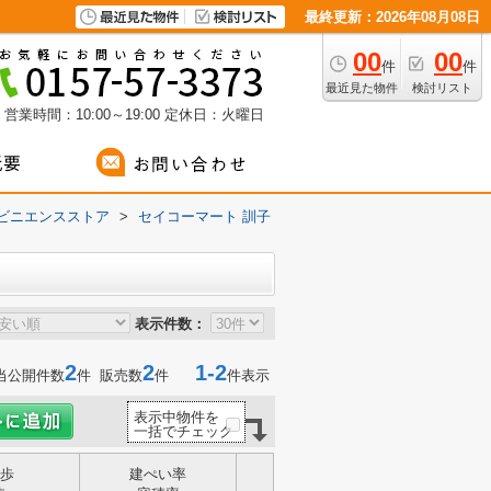
最終更新：2026年08月08日
00
00
件
件
最近見た物件
検討リスト
営業時間：10:00～19:00
定休日：火曜日
ビニエンスストア
>
セイコーマート 訓子
表示件数：
2
2
1-2
当公開件数
件 販売数
件
件表示
表示中物件を
一括でチェック
歩
建ぺい率