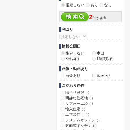
指定しない
あり
なし
2
件が該当
利回り
情報公開日
指定しない
本日
3日以内
1週間以内
画像・動画あり
画像あり
動画あり
こだわり条件
陽当り良好
(-)
閑静な住宅地
(-)
リフォーム済
(-)
輸入住宅
(-)
二世帯住宅
(-)
システムキッチン
(-)
対面式キッチン
(-)