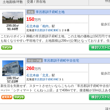
停
交通 / 所在地
土地面積/坪数
常呂郡訓子府町土地
売地
150
万円
徒歩1
299.00㎡
石北本線
「
相内
」駅
90.44坪
北海道
常呂郡訓子府町
東町
１２８番
こだわりポイント満載の常呂郡訓子府町土地。この土地の価格は150万円で
も短くなりやすい平坦地です。土地面積は299㎡(公簿)となっております。住..
常呂郡訓子府町中古住宅
中古一戸建
260
万円
徒歩2
石北本線
「
北見
」駅
188.55㎡
北海道
常呂郡訓子府町
仲町
３１
57.03坪
新生活を失敗せず、スタートさせたいならこちらの「常呂郡訓子府町中古住
ーパー「シティマート くんねっぷ店」まで408mです。接道幅が10m以上あると
該