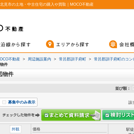
北見市の土地・中古住宅の購入や買取｜MOCO不動産
OCO不動産
>
周辺施設案内
>
常呂郡訓子府町
>
常呂郡訓子府町のコン
の物件
辺物件
並び順：
募集中のみ表示
該
外観
価格
駅徒