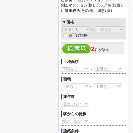
(棟),マンション(棟),ビル,戸建(投資),
店舗事務所,その他,土地(投資)
▼価格
～
値下げ物件
2
件が該当
土地面積
～
面積
～
築年数
駅からの徒歩
建築条件