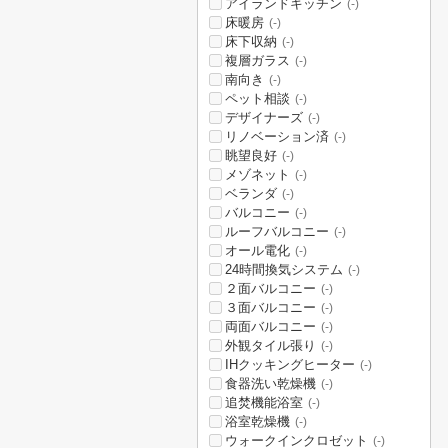
アイランドキッチン
(-)
床暖房
(-)
床下収納
(-)
複層ガラス
(-)
南向き
(-)
ペット相談
(-)
デザイナーズ
(-)
リノベーション済
(-)
眺望良好
(-)
メゾネット
(-)
ベランダ
(-)
バルコニー
(-)
ルーフバルコニー
(-)
オール電化
(-)
24時間換気システム
(-)
２面バルコニー
(-)
３面バルコニー
(-)
両面バルコニー
(-)
外観タイル張り
(-)
IHクッキングヒーター
(-)
食器洗い乾燥機
(-)
追焚機能浴室
(-)
浴室乾燥機
(-)
ウォークインクロゼット
(-)