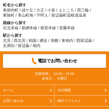
町名から探す
東相内町
/
緑ケ丘
/
大正
/
小泉
/
上ところ
/
西三輪
/
東陵町
/
美山町南
/
字呼人
/
留辺蘂町温根湯温泉
路線から探す
石北本線
/
釧網本線
/
根室本線
/
室蘭本線
駅から探す
北見
/
西北見
/
柏陽
/
網走
/
美幌
/
東相内
/
西留辺蘂
/
女満別
/
留辺蘂
/
相内
電話でお問い合わせ
営業時間：
10:00～19:00
定休日：
火曜日
ホーム
会社概要
お問い合わせ
物件リクエスト