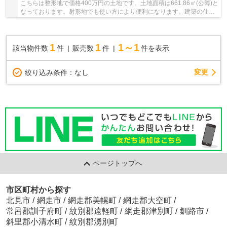
こちらは整形地で価格400万円の土地です。土地面積は661.86㎡(公簿)と
なっております。射形地でも使い方により便利になります。建築の仕方
や土地の使い方もしっかりトータルサポートい...
1
1
1～1
該当物件数
件
販売数
件
件を表示
変更
絞り込み条件：
なし
ページトップへ
市区町村から探す
北見市
/
網走市
/
網走郡美幌町
/
網走郡大空町
/
常呂郡訓子府町
/
紋別郡遠軽町
/
網走郡津別町
/
釧路市
/
斜里郡小清水町
/
紋別郡湧別町