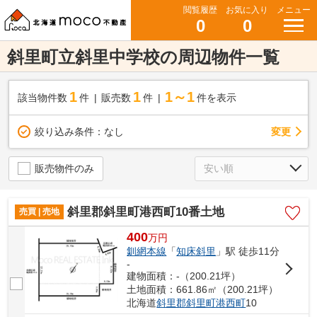
閲覧履歴
お気に入り
メニュー
0
0
斜里町立斜里中学校の周辺物件一覧
1
1
1～1
該当物件数
件
販売数
件
件を表示
変更
絞り込み条件：
なし
販売物件のみ
斜里郡斜里町港西町10番土地
売買 | 売地
400
万
円
釧網本線
「
知床斜里
」駅 徒歩11分
-
建物面積：-（200.21坪）
土地面積：661.86㎡（200.21坪）
北海道
斜里郡斜里町
港西町
10