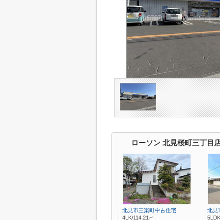
ローソン 北見桜町三丁目
北見市三楽町中古住宅
北見
4LK/114.21㎡
5LDK