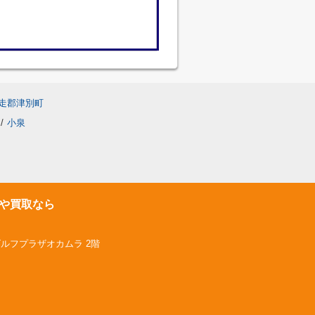
走郡津別町
/
小泉
や買取なら
ゴルフプラザオカムラ 2階