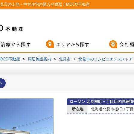
見市の土地・中古住宅の購入や買取｜MOCO不動産
OCO不動産
>
周辺施設案内
>
北見市
>
北見市のコンビニエンスストア
へ
ローソン 北見桜町三丁目店の詳細情
所在地
北海道北見市桜町３丁目3