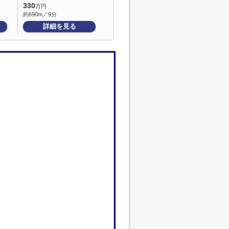
330
万円
約690m／9分
詳細を見る