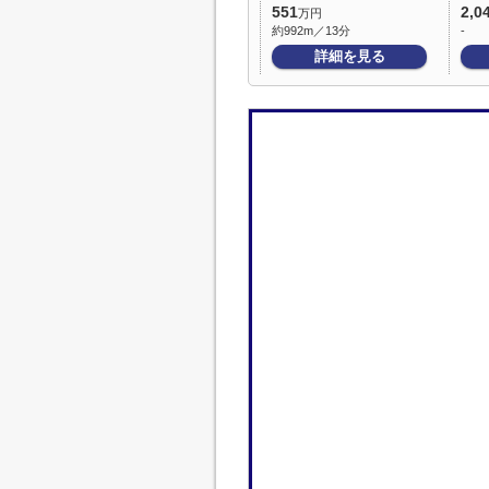
551
2,0
万円
約992m／13分
-
詳細を見る