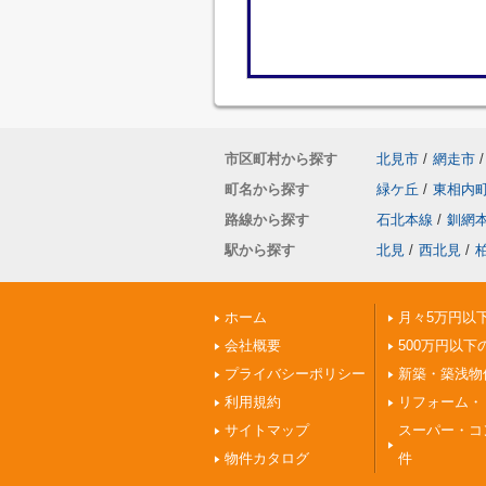
市区町村から探す
北見市
/
網走市
/
町名から探す
緑ケ丘
/
東相内
路線から探す
石北本線
/
釧網
駅から探す
北見
/
西北見
/
ホーム
月々5万円以
会社概要
500万円以下
プライバシーポリシー
新築・築浅物
利用規約
リフォーム・
サイトマップ
スーパー・コ
物件カタログ
件