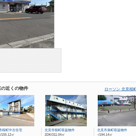
店の近くの物件
ローソン 北見桜
市桜町中古住宅
北見市桜町収益物件
北見市泉町収益物件
/155.12㎡
2DK/311.04㎡
-/194.14㎡