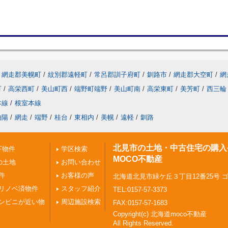
網走郡美幌町
/
紋別郡遠軽町
/
常呂郡訓子府町
/
釧路市
/
網走郡大空町
/
網
町
/
高栄西町
/
美山町西
/
端野町端野
/
美山町南
/
高栄東町
/
美芳町
/
西三輪
本線
/
根室本線
柏陽
/
網走
/
端野
/
桂台
/
東相内
/
美幌
/
遠軽
/
釧路
北見市の土地・中古住宅の購入
下物件
学区検索
MOCO不動産
の土地
お問い合わせ
件
お客様の声
北海道北見市緑ケ丘３丁目12番25号 
リノベ済物件
スタッフ紹介
TEL:0157-57-3373
ンビニが近い物
周辺施設検索
FAX:0157-57-1683
Copyright(c) 北海道moco不動産
All Rights Reserved.