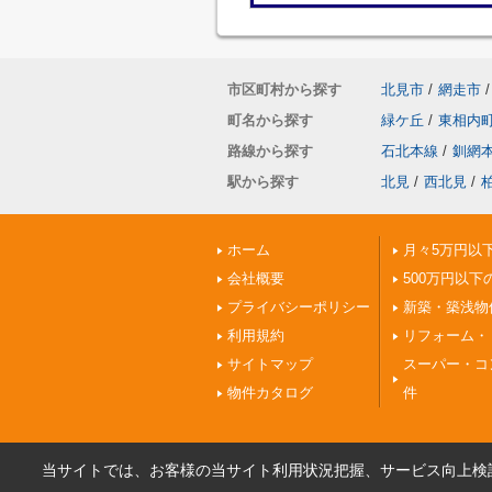
市区町村から探す
北見市
/
網走市
/
町名から探す
緑ケ丘
/
東相内
路線から探す
石北本線
/
釧網
駅から探す
北見
/
西北見
/
ホーム
月々5万円以
会社概要
500万円以下
プライバシーポリシー
新築・築浅物
利用規約
リフォーム・
サイトマップ
スーパー・コ
物件カタログ
件
当サイトでは、お客様の当サイト利用状況把握、サービス向上検討