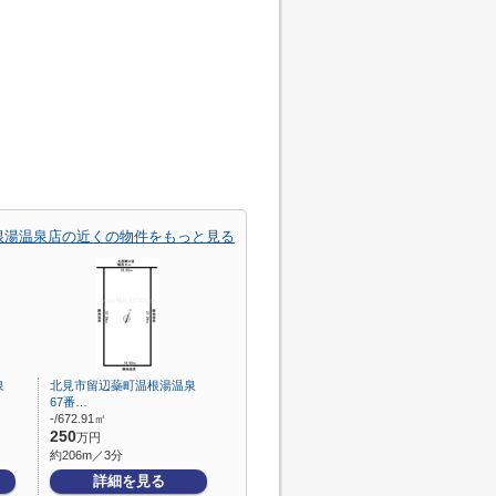
根湯温泉店の近くの物件をもっと見る
泉
北見市留辺蘂町温根湯温泉
67番…
-/672.91㎡
250
万円
約206m／3分
詳細を見る