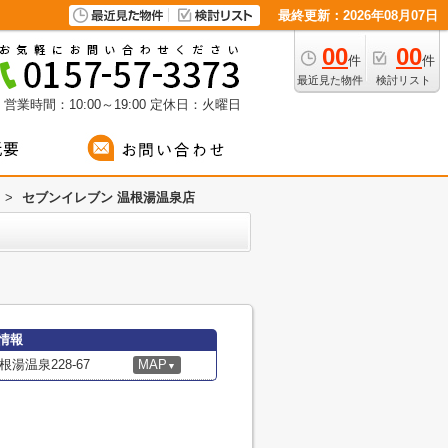
最終更新：2026年08月07日
00
00
件
件
最近見た物件
検討リスト
営業時間：10:00～19:00
定休日：火曜日
>
セブンイレブン 温根湯温泉店
情報
湯温泉228-67
MAP
▼