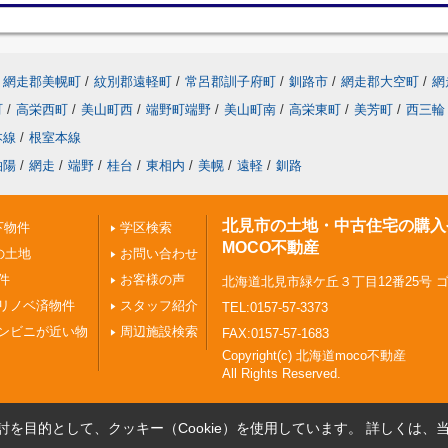
網走郡美幌町
/
紋別郡遠軽町
/
常呂郡訓子府町
/
釧路市
/
網走郡大空町
/
網
町
/
高栄西町
/
美山町西
/
端野町端野
/
美山町南
/
高栄東町
/
美芳町
/
西三輪
本線
/
根室本線
柏陽
/
網走
/
端野
/
桂台
/
東相内
/
美幌
/
遠軽
/
釧路
北見市の土地・中古住宅の購入
下物件
学区検索
MOCO不動産
の土地
お問い合わせ
件
お客様の声
北海道北見市緑ケ丘３丁目12番25号 
リノベ済物件
スタッフ紹介
TEL:0157-57-3373
ンビニが近い物
周辺施設検索
FAX:0157-57-1683
Copyright(c) 北海道moco不動産
All Rights Reserved.
を目的として、クッキー（Cookie）を使用しています。
詳しくは、