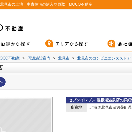
北見市の土地・中古住宅の購入や買取｜MOCO不動産
OCO不動産
>
周辺施設案内
>
北見市
>
北見市のコンビニエンスストア
店
へ
セブンイレブン 温根湯温泉店の詳細
所在地
北海道北見市留辺蘂町温根