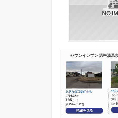
セブンイレブン 温根湯温
北見
北見市留辺蘂町土地
-/29
-/793.17㎡
180
195
万円
約41
約952m／12分
詳細を見る