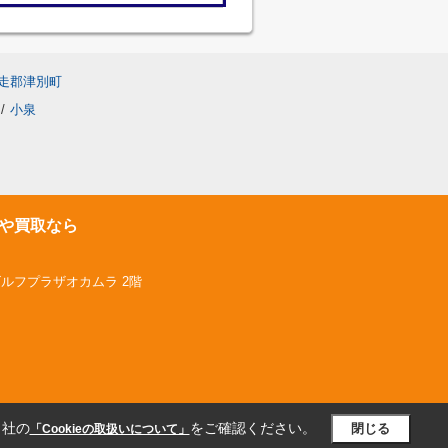
走郡津別町
/
小泉
や買取なら
ゴルフプラザオカムラ 2階
当社の
をご確認ください。
閉じる
「Cookieの取扱いについて」