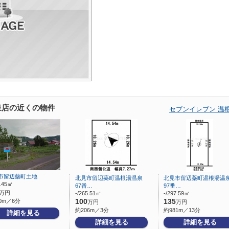
泉店の近くの物件
セブンイレブン 温
市留辺蘂町土地
北見市留辺蘂町温根湯温泉
北見市留辺蘂町温根湯温
7.45㎡
67番…
97番…
万円
-/265.51㎡
-/297.59㎡
0m／6分
100
135
万円
万円
約206m／3分
約981m／13分
詳細を見る
詳細を見る
詳細を見る