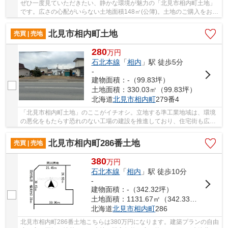
ぜひ一度見ていただきたい、静かな環境が魅力の「北見市相内町土地」
です。広さの心配がいらない土地面積148㎡(公簿)。土地のご購入をお考
えなら、ぜひこちらの100万円の土地を。不動...
北見市相内町土地
売買 | 売地
280
万
円
石北本線
「
相内
」駅 徒歩5分
-
建物面積：-（99.83坪）
土地面積：330.03㎡（99.83坪）
北海道
北見市
相内町
279番4
「北見市相内町土地」のここがイチオシ。立地する準工業地域は、環境
の悪化をもたらす恐れのない工場の建設を推進しており、住宅街も広が
っていることの多い地域です。イチオシの土地...
北見市相内町286番土地
売買 | 売地
380
万
円
石北本線
「
相内
」駅 徒歩10分
-
建物面積：-（342.32坪）
土地面積：1131.67㎡（342.33坪）
北海道
北見市
相内町
286
北見市相内町286番土地こちらは380万円になります。建築プランの自由