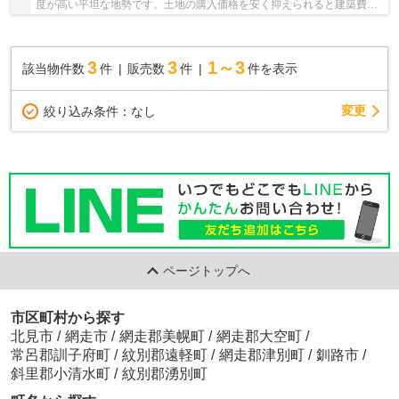
度が高い平坦な地勢です。土地の購入価格を安く抑えられると建築費に
お金をかけられます。地元密着、そして不動産...
3
3
1～3
該当物件数
件
販売数
件
件を表示
変更
絞り込み条件：
なし
ページトップへ
市区町村から探す
北見市
/
網走市
/
網走郡美幌町
/
網走郡大空町
/
常呂郡訓子府町
/
紋別郡遠軽町
/
網走郡津別町
/
釧路市
/
斜里郡小清水町
/
紋別郡湧別町