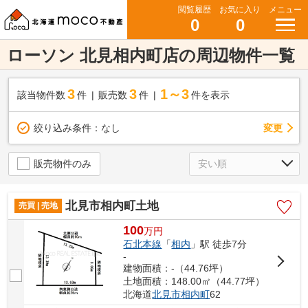
閲覧履歴
お気に入り
メニュー
0
0
ローソン 北見相内町店の周辺物件一覧
3
3
1～3
該当物件数
件
販売数
件
件を表示
変更
絞り込み条件：
なし
販売物件のみ
北見市相内町土地
売買 | 売地
100
万
円
石北本線
「
相内
」駅 徒歩7分
-
建物面積：-（44.76坪）
土地面積：148.00㎡（44.77坪）
北海道
北見市
相内町
62