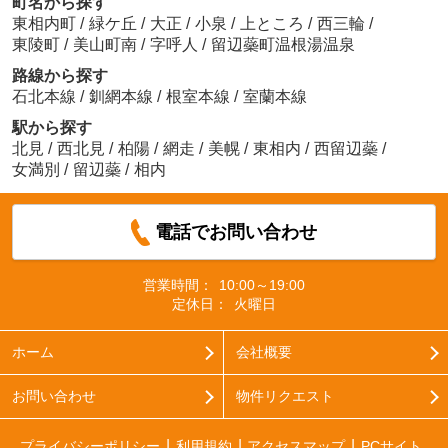
町名から探す
東相内町
/
緑ケ丘
/
大正
/
小泉
/
上ところ
/
西三輪
/
東陵町
/
美山町南
/
字呼人
/
留辺蘂町温根湯温泉
路線から探す
石北本線
/
釧網本線
/
根室本線
/
室蘭本線
駅から探す
北見
/
西北見
/
柏陽
/
網走
/
美幌
/
東相内
/
西留辺蘂
/
女満別
/
留辺蘂
/
相内
電話でお問い合わせ
営業時間：
10:00～19:00
定休日：
火曜日
ホーム
会社概要
お問い合わせ
物件リクエスト
プライバシーポリシー
利用規約
アクセスマップ
PCサイト