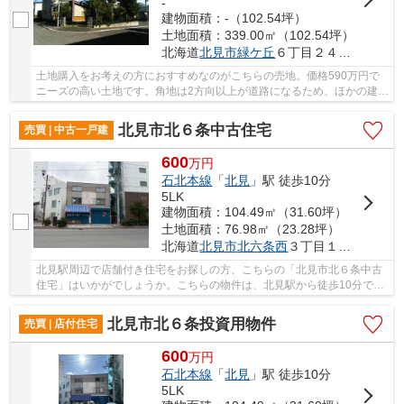
-
建物面積：-（102.54坪）
土地面積：339.00㎡（102.54坪）
北海道
北見市
緑ケ丘
６丁目２４番６４
土地購入をお考えの方におすすめなのがこちらの売地。価格590万円で
ニーズの高い土地です。角地は2方向以上が道路になるため、ほかの建物
との隣接面が少ないのが特徴です。広さの心配...
北見市北６条中古住宅
売買 | 中古一戸建
600
万
円
石北本線
「
北見
」駅 徒歩10分
5LK
建物面積：104.49㎡（31.60坪）
土地面積：76.98㎡（23.28坪）
北海道
北見市
北六条西
３丁目１４－１
北見駅周辺で店舗付き住宅をお探しの方、こちらの「北見市北６条中古
住宅」はいかがでしょうか。こちらの物件は、北見駅から徒歩10分で、
店舗が立ち並ぶ山下通沿いの立地がとてもよい...
北見市北６条投資用物件
売買 | 店付住宅
600
万
円
石北本線
「
北見
」駅 徒歩10分
5LK