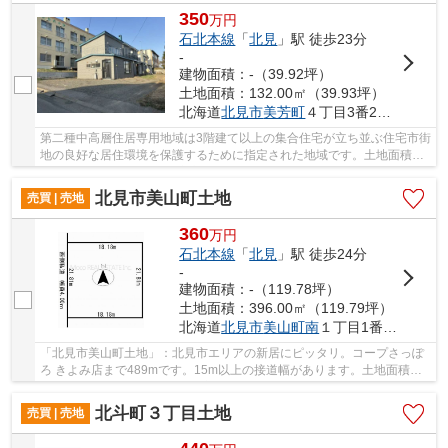
350
万
円
石北本線
「
北見
」駅 徒歩23分
-
建物面積：-（39.92坪）
土地面積：132.00㎡（39.93坪）
北海道
北見市
美芳町
４丁目3番20、3番17、3番19
第二種中高層住居専用地域は3階建て以上の集合住宅が立ち並ぶ住宅市街
地の良好な居住環境を保護するために指定された地域です。土地面積は
132㎡(公簿)でイチオシ。安心の前面道路6m以...
北見市美山町土地
売買 | 売地
360
万
円
石北本線
「
北見
」駅 徒歩24分
-
建物面積：-（119.78坪）
土地面積：396.00㎡（119.79坪）
北海道
北見市
美山町南
１丁目1番100
「北見市美山町土地」：北見市エリアの新居にピッタリ。コープさっぽ
ろ きよみ店まで489mです。15m以上の接道幅があります。土地面積は
396㎡(公簿)でイチオシ。不動産購入のことなら、...
北斗町３丁目土地
売買 | 売地