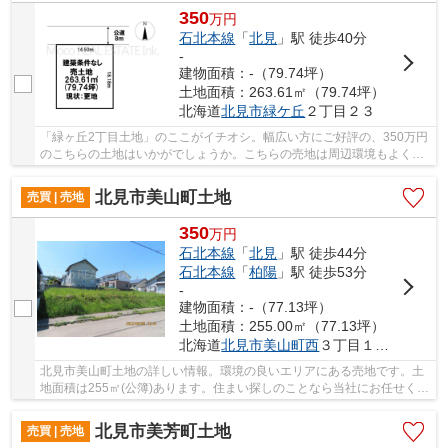
350
万
円
石北本線
「
北見
」駅 徒歩40分
-
建物面積：-（79.74坪）
土地面積：263.61㎡（79.74坪）
北海道
北見市
緑ケ丘
２丁目２３
「緑ヶ丘2丁目土地」のここがイチオシ。幅広い方にご好評の、350万円
のこちらの土地はいかがでしょうか。こちらの売地は周辺環境もよく一
押しです。こちらの土地は前面道路6m以上です...
北見市美山町土地
売買 | 売地
350
万
円
石北本線
「
北見
」駅 徒歩44分
石北本線
「
柏陽
」駅 徒歩53分
-
建物面積：-（77.13坪）
土地面積：255.00㎡（77.13坪）
北海道
北見市
美山町西
３丁目１０４番
北見市美山町土地の詳しい情報。環境の良いエリアにある売地です。土
地面積は255㎡(公簿)あります。住まい探しのことなら当社にお任せくだ
さい。不動産購入から新生活を始めるまで、ト...
北見市美芳町土地
売買 | 売地