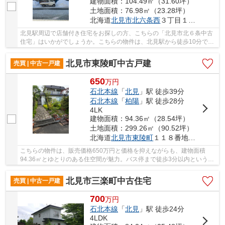
建物面積：104.49㎡（31.60坪）
土地面積：76.98㎡（23.28坪）
北海道
北見市
北六条西
３丁目１４－１
北見駅周辺で店舗付き住宅をお探しの方、こちらの「北見市北６条中古
住宅」はいかがでしょうか。こちらの物件は、北見駅から徒歩10分で、
店舗が立ち並ぶ山下通沿いの立地がとてもよい...
北見市東陵町中古戸建
売買 | 中古一戸建
650
万
円
石北本線
「
北見
」駅 徒歩39分
石北本線
「
柏陽
」駅 徒歩28分
4LK
建物面積：94.36㎡（28.54坪）
土地面積：299.26㎡（90.52坪）
北海道
北見市
東陵町
１１８番地２６
こちらの物件は、販売価格650万円と価格を抑えながらも、建物面積
94.36㎡とゆとりのある住空間が魅力。バス停まで徒歩3分以内という便
利な立地にあり、通勤や通学、お出かけにも快適で...
北見市三楽町中古住宅
売買 | 中古一戸建
700
万
円
石北本線
「
北見
」駅 徒歩24分
4LDK