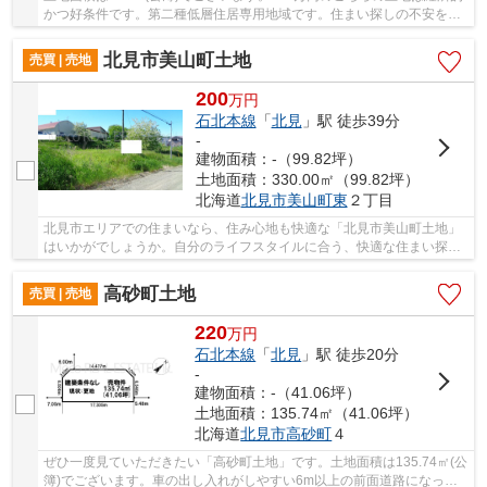
かつ好条件です。第二種低層住居専用地域です。住まい探しの不安を、
当社で解消しませんか。不動産のプロである当...
北見市美山町土地
売買 | 売地
200
万
円
石北本線
「
北見
」駅 徒歩39分
-
建物面積：-（99.82坪）
土地面積：330.00㎡（99.82坪）
北海道
北見市
美山町東
２丁目
北見市エリアでの住まいなら、住み心地も快適な「北見市美山町土地」
はいかがでしょうか。自分のライフスタイルに合う、快適な住まい探し
を当社がお手伝いいたします。まずはご希望条...
高砂町土地
売買 | 売地
220
万
円
石北本線
「
北見
」駅 徒歩20分
-
建物面積：-（41.06坪）
土地面積：135.74㎡（41.06坪）
北海道
北見市
高砂町
４
ぜひ一度見ていただきたい「高砂町土地」です。土地面積は135.74㎡(公
簿)でございます。車の出し入れがしやすい6m以上の前面道路になって