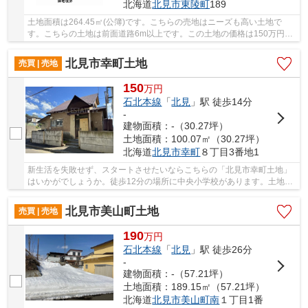
北海道
北見市
東陵町
189
土地面積は264.45㎡(公簿)です。こちらの売地はニーズも高い土地で
す。こちらの土地は前面道路6m以上です。この土地の価格は150万円で
す。多くのお客様にご満足いただいている当社なら...
北見市幸町土地
売買 | 売地
150
万
円
石北本線
「
北見
」駅 徒歩14分
-
建物面積：-（30.27坪）
土地面積：100.07㎡（30.27坪）
北海道
北見市
幸町
８丁目3番地1
新生活を失敗せず、スタートさせたいならこちらの「北見市幸町土地」
はいかがでしょうか。徒歩12分の場所に中央小学校があります。土地購
入をお考えの方に好条件の売地が多数あります...
北見市美山町土地
売買 | 売地
190
万
円
石北本線
「
北見
」駅 徒歩26分
-
建物面積：-（57.21坪）
土地面積：189.15㎡（57.21坪）
北海道
北見市
美山町南
１丁目1番