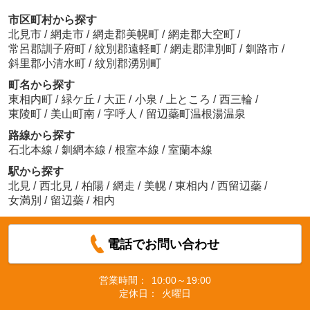
市区町村から探す
北見市
/
網走市
/
網走郡美幌町
/
網走郡大空町
/
常呂郡訓子府町
/
紋別郡遠軽町
/
網走郡津別町
/
釧路市
/
斜里郡小清水町
/
紋別郡湧別町
町名から探す
東相内町
/
緑ケ丘
/
大正
/
小泉
/
上ところ
/
西三輪
/
東陵町
/
美山町南
/
字呼人
/
留辺蘂町温根湯温泉
路線から探す
石北本線
/
釧網本線
/
根室本線
/
室蘭本線
駅から探す
北見
/
西北見
/
柏陽
/
網走
/
美幌
/
東相内
/
西留辺蘂
/
女満別
/
留辺蘂
/
相内
電話でお問い合わせ
営業時間：
10:00～19:00
定休日：
火曜日