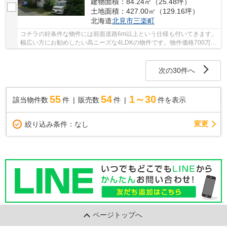
建物面積：84.24㎡（25.48坪）
土地面積：427.00㎡（129.16坪）
北海道
北見市
三楽町
コチラの好条件な物件には前面道路6m以上という仕様も付いてきます。
幅広い方にお勧めしたい高ニーズな4LDKの物件です。物件価格700万円
の物件で、経済的な圧迫の無い生活を実現。建物...
次の30件へ
55
54
1～30
該当物件数
件
販売数
件
件を表示
変更
絞り込み条件：
なし
ページトップへ