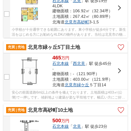
石北本線
「
北見
」駅 徒歩19分
4LDK
建物面積：106.92㎡（32.34坪）
土地面積：267.42㎡（80.89坪）
北海道
北見市
高砂町
3-1,5
小学校が十分通学できる範囲にあります。東小学校が徒歩4分です。新生
活をはじめる方にお勧めな4LDKの物件があります。当社は北見市の物件
に密着しているので、多種多様な不動産情報を...
北見市緑ヶ丘5丁目土地
売買 | 売地
465
万
円
石北本線
「
西北見
」駅 徒歩45分
-
建物面積：-（121.90坪）
土地面積：403.00㎡（121.9坪）
北海道
北見市
緑ケ丘
５丁目14
安心の前面道路6m以上の条件を備えております。土地面積は403㎡(公
簿)で一押しです。傾斜地より建築が楽な平坦地です。幅広い方にご好評
の465万円のこちらの土地はいかがでしょうか。...
北見市高砂町10土地
売買 | 売地
500
万
円
石北本線
「
北見
」駅 徒歩23分