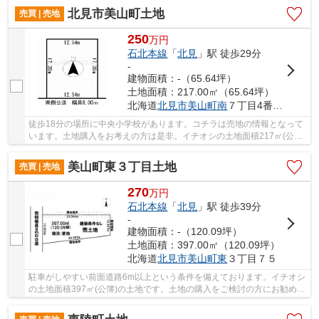
北見市美山町土地
売買 | 売地
250
万
円
石北本線
「
北見
」駅 徒歩29分
-
建物面積：-（65.64坪）
土地面積：217.00㎡（65.64坪）
北海道
北見市
美山町南
７丁目4番120
徒歩18分の場所に中央小学校があります。コチラは売地の情報となって
います。土地購入をお考えの方は是非。イチオシの土地面積217㎡(公簿)
の土地です。不動産情報をお探しなら、ぜひ当...
美山町東３丁目土地
売買 | 売地
270
万
円
石北本線
「
北見
」駅 徒歩39分
-
建物面積：-（120.09坪）
土地面積：397.00㎡（120.09坪）
北海道
北見市
美山町東
３丁目７５
駐車がしやすい前面道路6m以上という条件を備えております。イチオシ
の土地面積397㎡(公簿)の土地です。土地の購入をご検討の方にお勧めの
売地となっています。価格270万円でニーズも...