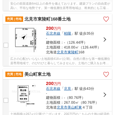
安心の前面道路6m以上の条件を備えております。建築プランの自由度が
高い、平坦な地勢です。第一種低層住居専用地域は、将来的にも工場や
大規模な商業施設が建つことがなく、住環境の...
北見市東陵町168番土地
売買 | 売地
200
万
円
石北本線
「
柏陽
」駅 徒歩35分
-
建物面積：-（126.44坪）
土地面積：418.00㎡（126.44坪）
北海道
北見市
東陵町
168
広さの心配がいらない土地面積418㎡(公簿)。自然の豊かな第一種低層住
居専用地域で、のびのびと暮らしてみませんか。土地のご購入をお考え
なら、ぜひこちらの200万円の土地を。売地を...
美山町東土地
売買 | 売地
200
万
円
石北本線
「
北見
」駅 徒歩43分
-
建物面積：-（80.76坪）
土地面積：267.00㎡（80.76坪）
北海道
北見市
美山町東
４丁目
土地面積は267㎡(公簿)でございます。200万円のこちらの土地は経済的