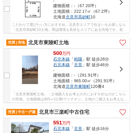
-
建物面積：-（67.20坪）
土地面積：222.17㎡（67.2坪）
北海道
北見市
高砂町
10
こだわりで選びたい方におすすめ。北見市エリアで住まいをお探しなら
「北見市高砂町10土地」周辺環境も良好なエリアにある売地です。前面
道路6m以上あるのでとてもいい条件です。土地...
北見市東陵町土地
売買 | 売地
500
万
円
石北本線
「
柏陽
」駅 徒歩28分
石北本線
「
北見
」駅 徒歩46分
-
建物面積：-（291.91坪）
土地面積：965.00㎡（291.91坪）
北海道
北見市
東陵町
120番4
「北見市東陵町土地」：土地購入をお考えの方におすすめなのがこちら
の売地。土地面積は965㎡(公簿)でイチオシ。土地のご購入をお考えな
ら、ぜひこちらの500万円の土地を。知識と経験...
北見市三楽町中古住宅
売買 | 中古一戸建
551
万
円
石北本線
「
北見
」駅 徒歩16分