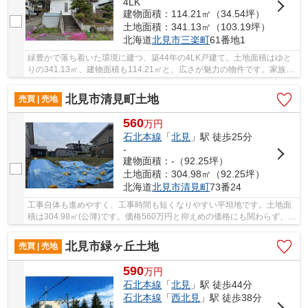
4LK
建物面積：114.21㎡（34.54坪）
土地面積：341.13㎡（103.19坪）
北海道
北見市
三楽町
61番地1
緑豊かで落ち着いた環境に建つ、築44年の4LK戸建て。土地面積はゆと
りの341.13㎡、建物面積も114.21㎡と、広さが魅力の物件です。家族構
成やライフスタイルに合わせた柔軟な使い方が可...
北見市清見町土地
売買 | 売地
560
万
円
石北本線
「
北見
」駅 徒歩25分
-
建物面積：-（92.25坪）
土地面積：304.98㎡（92.25坪）
北海道
北見市
清見町
73番24
工事自体も進めやすく、工事時間も短くなりやすい平坦地です。土地面
積は304.98㎡(公簿)です。価格560万円と抑えめの価格にも関わらず、条
件も整った土地です。地元密着、そして不動産...
北見市緑ヶ丘土地
売買 | 売地
590
万
円
石北本線
「
北見
」駅 徒歩44分
石北本線
「
西北見
」駅 徒歩38分