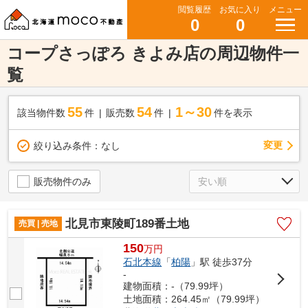
閲覧履歴
お気に入り
メニュー
0
0
コープさっぽろ きよみ店の周辺物件一
覧
55
54
1～30
該当物件数
件
販売数
件
件を表示
変更
絞り込み条件：
なし
販売物件のみ
北見市東陵町189番土地
売買 | 売地
150
万
円
石北本線
「
柏陽
」駅 徒歩37分
-
建物面積：-（79.99坪）
土地面積：264.45㎡（79.99坪）