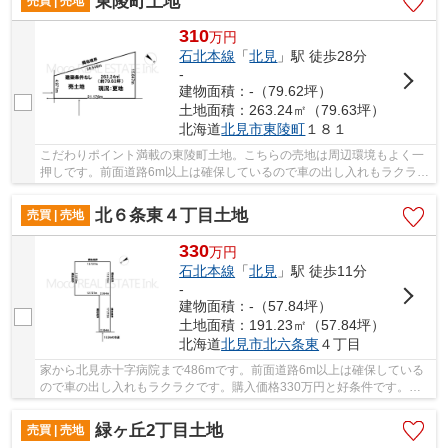
東陵町土地
売買 | 売地
310
万
円
石北本線
「
北見
」駅 徒歩28分
-
建物面積：-（79.62坪）
土地面積：263.24㎡（79.63坪）
北海道
北見市
東陵町
１８１
こだわりポイント満載の東陵町土地。こちらの売地は周辺環境もよく一
押しです。前面道路6m以上は確保しているので車の出し入れもラクラク
です。土地面積は263.24㎡(公簿)あります。地...
北６条東４丁目土地
売買 | 売地
330
万
円
石北本線
「
北見
」駅 徒歩11分
-
建物面積：-（57.84坪）
土地面積：191.23㎡（57.84坪）
北海道
北見市
北六条東
４丁目
家から北見赤十字病院まで486mです。前面道路6m以上は確保している
ので車の出し入れもラクラクです。購入価格330万円と好条件です。ぜ
ひご検討してみてはいかがでしょうか。知識と経験...
緑ヶ丘2丁目土地
売買 | 売地