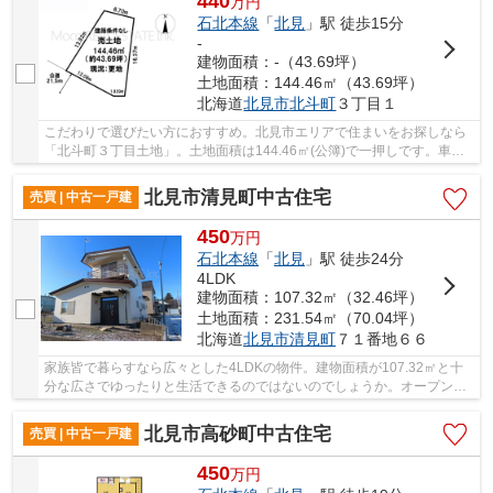
440
万
円
石北本線
「
北見
」駅 徒歩15分
-
建物面積：-（43.69坪）
土地面積：144.46㎡（43.69坪）
北海道
北見市
北斗町
３丁目１
こだわりで選びたい方におすすめ。北見市エリアで住まいをお探しなら
「北斗町３丁目土地」。土地面積は144.46㎡(公簿)で一押しです。車の
出し入れがしやすい6m以上の前面道路になって...
北見市清見町中古住宅
売買 | 中古一戸建
450
万
円
石北本線
「
北見
」駅 徒歩24分
4LDK
建物面積：107.32㎡（32.46坪）
土地面積：231.54㎡（70.04坪）
北海道
北見市
清見町
７１番地６６
家族皆で暮らすなら広々とした4LDKの物件。建物面積が107.32㎡と十
分な広さでゆったりと生活できるのではないのでしょうか。オープンな
雰囲気でゆったりとくつろげる、15帖以上のLDKと...
北見市高砂町中古住宅
売買 | 中古一戸建
450
万
円