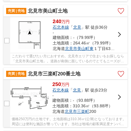
おります。価格220万円でニーズの高い土地です...
北見市美山町土地
売買 | 売地
240
万
円
石北本線
「
北見
」駅 徒歩36分
-
建物面積：-（79.99坪）
土地面積：264.46㎡（79.99坪）
北海道
北見市
美山町東
１丁目63番1
こだわりで選びたい方におすすめ。北見市エリアで住まいをお探しなら
「北見市美山町土地」。道路が南側に面しているのでとてもニーズが高
いです。第一種低層住居専用地域はストレスフ...
北見市三楽町200番土地
売買 | 売地
250
万
円
石北本線
「
北見
」駅 徒歩23分
-
建物面積：-（93.88坪）
土地面積：310.36㎡（93.88坪）
北海道
北見市
三楽町
200
価格250万円の土地です。土地面積は310.36㎡(公簿)となっております。
周辺には便利な施設が整っています。当社は地域の顧客満足度ナンバー
ワンを目指し、親切丁寧な対応を心がけており...