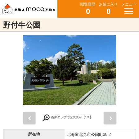
閲覧履歴
お気に入り
メニュー
0
0
野付牛公園
前
次
画像タップで拡大表示【
1
/1】
所在地
北海道北見市公園町39-2