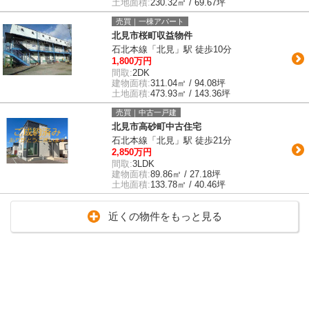
土地面積:
230.32㎡ / 69.67坪
売買｜一棟アパート
北見市桜町収益物件
石北本線「北見」駅 徒歩10分
1,800万円
間取:
2DK
建物面積:
311.04㎡ / 94.08坪
土地面積:
473.93㎡ / 143.36坪
売買｜中古一戸建
北見市高砂町中古住宅
石北本線「北見」駅 徒歩21分
2,850万円
間取:
3LDK
建物面積:
89.86㎡ / 27.18坪
土地面積:
133.78㎡ / 40.46坪
近くの物件をもっと見る