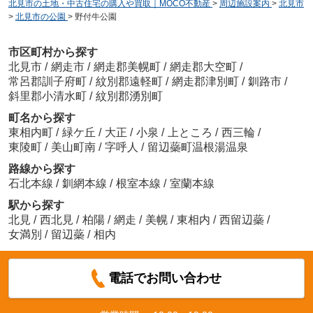
北見市の土地・中古住宅の購入や買取｜MOCO不動産
>
周辺施設案内
>
北見市
>
北見市の公園
>
野付牛公園
市区町村から探す
北見市
/
網走市
/
網走郡美幌町
/
網走郡大空町
/
常呂郡訓子府町
/
紋別郡遠軽町
/
網走郡津別町
/
釧路市
/
斜里郡小清水町
/
紋別郡湧別町
町名から探す
東相内町
/
緑ケ丘
/
大正
/
小泉
/
上ところ
/
西三輪
/
東陵町
/
美山町南
/
字呼人
/
留辺蘂町温根湯温泉
路線から探す
石北本線
/
釧網本線
/
根室本線
/
室蘭本線
駅から探す
北見
/
西北見
/
柏陽
/
網走
/
美幌
/
東相内
/
西留辺蘂
/
女満別
/
留辺蘂
/
相内
電話でお問い合わせ