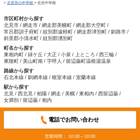
>
北見市の中学校
>
北光中学校
市区町村から探す
北見市
/
網走市
/
網走郡美幌町
/
網走郡大空町
/
常呂郡訓子府町
/
紋別郡遠軽町
/
網走郡津別町
/
釧路市
/
斜里郡小清水町
/
紋別郡湧別町
町名から探す
東相内町
/
緑ケ丘
/
大正
/
小泉
/
上ところ
/
西三輪
/
東陵町
/
美山町南
/
字呼人
/
留辺蘂町温根湯温泉
路線から探す
石北本線
/
釧網本線
/
根室本線
/
室蘭本線
駅から探す
北見
/
西北見
/
柏陽
/
網走
/
美幌
/
東相内
/
西留辺蘂
/
女満別
/
留辺蘂
/
相内
電話でお問い合わせ
営業時間：
10:00～19:00