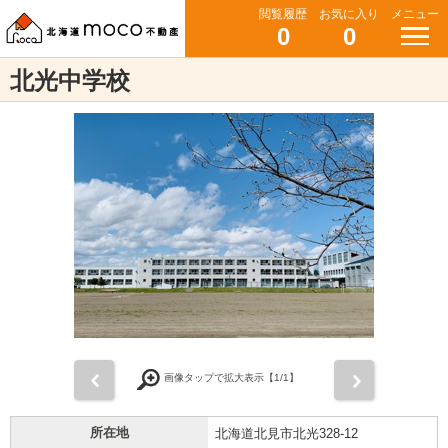
閲覧履歴
お気に入り
メニュー
0
0
北光中学校
前
次
画像タップで拡大表示【
1
/1】
所在地
北海道北見市北光328-12