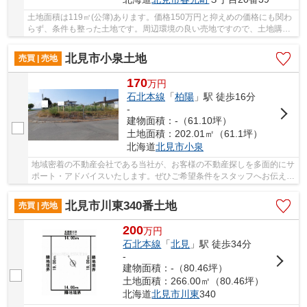
土地面積は119㎡(公簿)あります。価格150万円と抑えめの価格にも関わ
らず、条件も整った土地です。周辺環境の良い売地ですので、土地購入
をご検討の方におすすめです。仮に将来その土...
北見市小泉土地
売買 | 売地
170
万
円
石北本線
「
柏陽
」駅 徒歩16分
-
建物面積：-（61.10坪）
土地面積：202.01㎡（61.1坪）
北海道
北見市
小泉
地域密着の不動産会社である当社が、お客様の不動産探しを多面的にサ
ポート・アドバイスいたします。ぜひご希望条件をスタッフへお伝えく
ださい。
北見市川東340番土地
売買 | 売地
200
万
円
石北本線
「
北見
」駅 徒歩34分
-
建物面積：-（80.46坪）
土地面積：266.00㎡（80.46坪）
北海道
北見市
川東
340