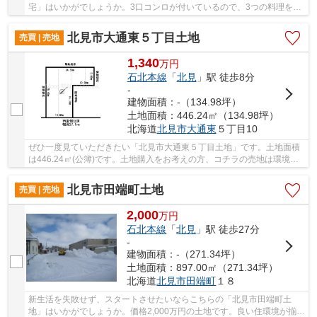
宅」はいかがでしょうか。3口コンロが付いているので、3つの料理を同
時に進められて時短につながります。来訪者を...
北見市大通東５丁目土地
売買 | 売地
1,340
万
円
石北本線
「
北見
」駅 徒歩8分
-
建物面積：-（134.98坪）
土地面積：446.24㎡（134.98坪）
北海道
北見市
大通東
５丁目10
ぜひ一度見ていただきたい「北見市大通東５丁目土地」です。土地面積
は446.24㎡(公簿)です。土地購入をお考えの方、コチラの売地は環境も
良くておすすめです。平坦地なので、工事自体...
北見市田端町土地
売買 | 売地
2,000
万
円
石北本線
「
北見
」駅 徒歩27分
-
建物面積：-（271.34坪）
土地面積：897.00㎡（271.34坪）
北海道
北見市
田端町
１８
新生活を失敗せず、スタートさせたいならこちらの「北見市田端町土
地」はいかがでしょうか。価格2,000万円の土地です。良い住環境が揃