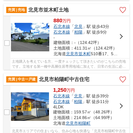
(公簿)となっています。信頼と実績の当社に不動...
北見市並木町土地
売買 | 売地
880
万
円
石北本線
「
北見
」駅 徒歩43分
石北本線
「
柏陽
」駅 徒歩9分
-
建物面積：-（124.42坪）
土地面積：411.31㎡（124.42坪）
北海道
北見市
並木町
510番17、510番18
土地購入を考えている方、一度チェックして頂きたいのがこちらの売地
です。立地する第一種中高層住居専用地域に加えて、日常の生活に必要
な施設の立地が認められているのが、第二種中...
北見市柏陽町中古住宅
売買 | 中古一戸建
1,250
万
円
石北本線
「
北見
」駅 徒歩39分
石北本線
「
柏陽
」駅 徒歩11分
4LDK
建物面積：159.57㎡（48.26坪）
土地面積：214.86㎡（64.99坪）
北海道
北見市
柏陽町
北見市エリアでの住まいなら、住み心地も快適な「北見市柏陽町中古住