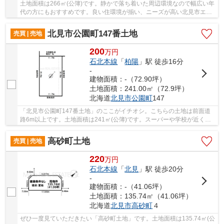
土地面積は266㎡(公簿)です。静かで落ち着いた周辺環境なので幅広い年
代の方にもおすすめです。良い住環境が揃い、ニーズが高い北見市エリ
アの土地探しはぜひ当社にお任せください。お...
北見市公園町147番土地
売買 | 売地
200
万
円
石北本線
「
柏陽
」駅 徒歩16分
-
建物面積：-（72.90坪）
土地面積：241.00㎡（72.9坪）
北海道
北見市
公園町
147
「北見市公園町147番土地」のここがイチオシ。こちらの土地は前面道
路6m以上です。土地面積は241㎡(公簿)です。スーパーや学校が近くに
あり利便性が高いうえに静かな住宅地なのできっ...
高砂町土地
売買 | 売地
220
万
円
石北本線
「
北見
」駅 徒歩20分
-
建物面積：-（41.06坪）
土地面積：135.74㎡（41.06坪）
北海道
北見市
高砂町
４
ぜひ一度見ていただきたい「高砂町土地」です。土地面積は135.74㎡(公