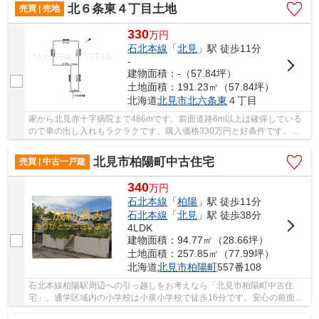
北６条東４丁目土地
売買 | 売地
330
万
円
石北本線
「
北見
」駅 徒歩11分
-
建物面積：-（57.84坪）
土地面積：191.23㎡（57.84坪）
北海道
北見市
北六条東
４丁目
家から北見赤十字病院まで486mです。前面道路6m以上は確保している
ので車の出し入れもラクラクです。購入価格330万円と好条件です。ぜ
ひご検討してみてはいかがでしょうか。知識と経験...
北見市柏陽町中古住宅
売買 | 中古一戸建
340
万
円
石北本線
「
柏陽
」駅 徒歩11分
石北本線
「
北見
」駅 徒歩38分
4LDK
建物面積：94.77㎡（28.66坪）
土地面積：257.85㎡（77.99坪）
北海道
北見市
柏陽町
557番108
石北本線柏陽駅周辺への引っ越しをお考えなら「北見市柏陽町中古住
宅」。通学区域内の小学校は小泉小学校で徒歩16分です。安心の前面道
路6m以上の条件を備えております。アナタに合っ...