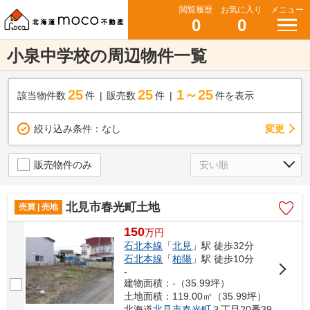
閲覧履歴
お気に入り
メニュー
0
0
小泉中学校の周辺物件一覧
25
25
1～25
該当物件数
件
販売数
件
件を表示
変更
絞り込み条件：
なし
販売物件のみ
北見市春光町土地
売買 | 売地
150
万
円
石北本線
「
北見
」駅 徒歩32分
石北本線
「
柏陽
」駅 徒歩10分
-
建物面積：-（35.99坪）
土地面積：119.00㎡（35.99坪）
北海道
北見市
春光町
３丁目20番39