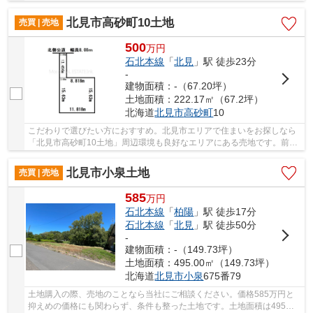
で、非常におすすめです。こちらの土地は前面道路...
北見市高砂町10土地
売買 | 売地
500
万
円
石北本線
「
北見
」駅 徒歩23分
-
建物面積：-（67.20坪）
土地面積：222.17㎡（67.2坪）
北海道
北見市
高砂町
10
こだわりで選びたい方におすすめ。北見市エリアで住まいをお探しなら
「北見市高砂町10土地」周辺環境も良好なエリアにある売地です。前面
道路6m以上あるのでとてもいい条件です。土地...
北見市小泉土地
売買 | 売地
585
万
円
石北本線
「
柏陽
」駅 徒歩17分
石北本線
「
北見
」駅 徒歩50分
-
建物面積：-（149.73坪）
土地面積：495.00㎡（149.73坪）
北海道
北見市
小泉
675番79
土地購入の際、売地のことなら当社にご相談ください。価格585万円と
抑えめの価格にも関わらず、条件も整った土地です。土地面積は495㎡