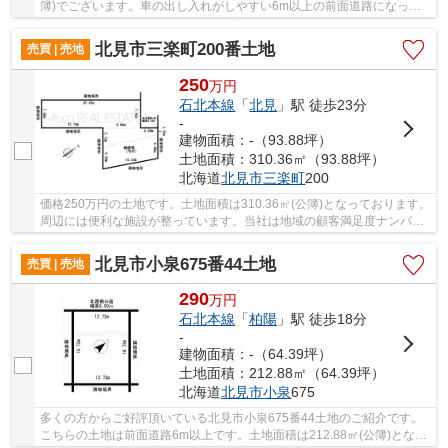
簿)でございます。車の出し入れがしやすい6m以上の前面道路になって
おります。価格220万円でニーズの高い土地です...
北見市三楽町200番土地
売買 | 売地
250
万
円
石北本線
「
北見
」駅 徒歩23分
-
建物面積：-（93.88坪）
土地面積：310.36㎡（93.88坪）
北海道
北見市
三楽町
200
価格250万円の土地です。土地面積は310.36㎡(公簿)となっております。
周辺には便利な施設が整っています。当社は地域の顧客満足度ナンバー
ワンを目指し、親切丁寧な対応を心がけており...
北見市小泉675番44土地
売買 | 売地
290
万
円
石北本線
「
柏陽
」駅 徒歩18分
-
建物面積：-（64.39坪）
土地面積：212.88㎡（64.39坪）
北海道
北見市
小泉
675
多くの方からご好評頂いている北見市小泉675番44土地のご紹介です。
こちらの土地は前面道路6m以上です。土地面積は212.88㎡(公簿)となっ