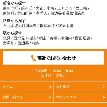
町名から探す
東相内町
/
緑ケ丘
/
大正
/
小泉
/
上ところ
/
西三輪
/
東陵町
/
美山町南
/
字呼人
/
留辺蘂町温根湯温泉
路線から探す
石北本線
/
釧網本線
/
根室本線
/
室蘭本線
駅から探す
北見
/
西北見
/
柏陽
/
網走
/
美幌
/
東相内
/
西留辺蘂
/
女満別
/
留辺蘂
/
相内
電話でお問い合わせ
営業時間：
10:00～19:00
定休日：
火曜日
ホーム
会社概要
お問い合わせ
物件リクエスト