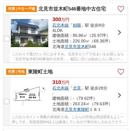
ています。土地のご購入をお考えなら、ぜひこち...
北見市並木町546番地中古住宅
売買 | 中古一戸建
300
万
円
石北本線
「
柏陽
」駅 徒歩8分
4LDK
建物面積：85.86㎡（25.97坪）
土地面積：226.00㎡（68.36坪）
北海道
北見市
並木町
546
こだわりで選びたい方におすすめ。北見市エリアで住まいをお探しなら
「北見市並木町546番地中古住宅」。幅広い方にお勧めしたい高ニーズ
な4LDKの物件です。前面道路6m以上という駐車も...
東陵町土地
売買 | 売地
310
万
円
石北本線
「
北見
」駅 徒歩28分
-
建物面積：-（79.62坪）
土地面積：263.24㎡（79.63坪）
北海道
北見市
東陵町
１８１
こだわりポイント満載の東陵町土地。こちらの売地は周辺環境もよく一
押しです。前面道路6m以上は確保しているので車の出し入れもラクラク
です。土地面積は263.24㎡(公簿)あります。地...