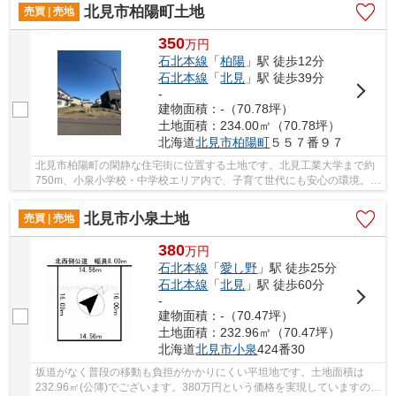
北見市柏陽町土地
売買 | 売地
350
万
円
石北本線
「
柏陽
」駅 徒歩12分
石北本線
「
北見
」駅 徒歩39分
-
建物面積：-（70.78坪）
土地面積：234.00㎡（70.78坪）
北海道
北見市
柏陽町
５５７番９７
北見市柏陽町の閑静な住宅街に位置する土地です。北見工業大学まで約
750m、小泉小学校・中学校エリア内で、子育て世代にも安心の環境。ス
ーパートライアルや業務スーパーも徒歩圏内に...
北見市小泉土地
売買 | 売地
380
万
円
石北本線
「
愛し野
」駅 徒歩25分
石北本線
「
北見
」駅 徒歩60分
-
建物面積：-（70.47坪）
土地面積：232.96㎡（70.47坪）
北海道
北見市
小泉
424番30
坂道がなく普段の移動も負担がかかりにくい平坦地です。土地面積は
232.96㎡(公簿)でございます。380万円という価格を実現していますの