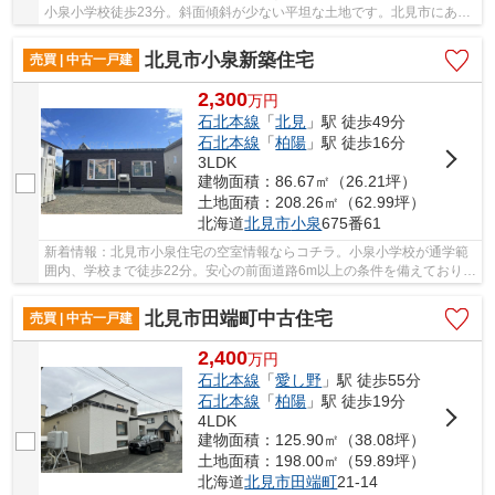
小泉小学校徒歩23分。斜面傾斜が少ない平坦な土地です。北見市にある
石北本線北見駅周辺での住まい選びなら、当社...
北見市小泉新築住宅
売買 | 中古一戸建
2,300
万
円
石北本線
「
北見
」駅 徒歩49分
石北本線
「
柏陽
」駅 徒歩16分
3LDK
建物面積：86.67㎡（26.21坪）
土地面積：208.26㎡（62.99坪）
北海道
北見市
小泉
675番61
新着情報：北見市小泉住宅の空室情報ならコチラ。小泉小学校が通学範
囲内、学校まで徒歩22分。安心の前面道路6m以上の条件を備えておりま
す。お子様にも優しい平坦地での生活はいかが...
北見市田端町中古住宅
売買 | 中古一戸建
2,400
万
円
石北本線
「
愛し野
」駅 徒歩55分
石北本線
「
柏陽
」駅 徒歩19分
4LDK
建物面積：125.90㎡（38.08坪）
土地面積：198.00㎡（59.89坪）
北海道
北見市
田端町
21-14