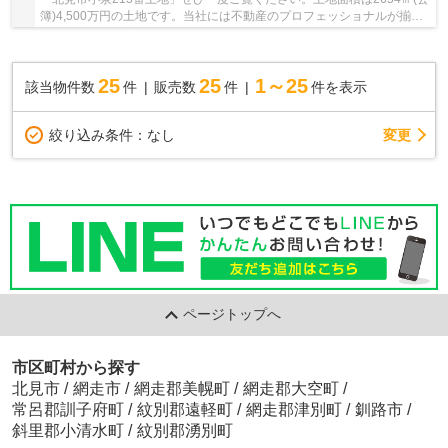
簿)4,500万円の土地です。当社には不動産のプロフェッショナルが揃っ
ております。お客様のマイホームの夢を叶える...
25
25
1～25
該当物件数
件
販売数
件
件を表示
変更
絞り込み条件：
なし
ページトップへ
市区町村から探す
北見市
/
網走市
/
網走郡美幌町
/
網走郡大空町
/
常呂郡訓子府町
/
紋別郡遠軽町
/
網走郡津別町
/
釧路市
/
斜里郡小清水町
/
紋別郡湧別町