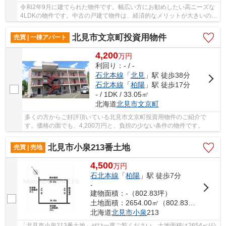
令和2年9月に建てられた物件です。幅広い方にお勧めしたい高ニーズな
4LDKの物件です。中古の戸建て物件は、経済的なメリットが大きいのが
特徴です。システムキッチン付きの物件です。...
北見市文京町投資用物件
売買 | 一棟アパート
4,200
万
円
利回り：- / -
石北本線
「
北見
」駅 徒歩38分
石北本線
「
柏陽
」駅 徒歩17分
- / 1DK / 33.05㎡
北海道
北見市
文京町
多くの方からご好評頂いている北見市文京町投資用物件のご紹介で
す。価格の面でも、4,200万円と、負担の少ない条件の物件です。
北見市小泉213番土地
売買 | 売地
4,500
万
円
石北本線
「
柏陽
」駅 徒歩7分
-
建物面積：-（802.83坪）
土地面積：2654.00㎡（802.83坪）
北海道
北見市
小泉
213
「北見市小泉213番土地」ぜひ一度ご覧ください。土地面積は2654㎡(公