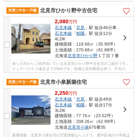
い、ニーズが高い北見市エリアの土地探しはぜひ当...
北見市ひかり野中古住宅
売買 | 中古一戸建
2,080
万
円
石北本線
「
北見
」駅 徒歩46分車8分
石北本線
「
柏陽
」駅 徒歩12分
4LDK
建物面積：118.68㎡（35.90坪）
土地面積：270.68㎡（81.88坪）
北海道
北見市
ひかり野
１丁目７番
多くの方からご好評頂いている北見市ひかり野中古住宅のご紹介です。
ビッグハウス 小泉店まで256mです。快適な室内環境を持つ、中古の一
戸建て物件となっています。こちらの土地は前面...
北見市小泉新築住宅
売買 | 中古一戸建
2,250
万
円
石北本線
「
北見
」駅 徒歩49分
石北本線
「
柏陽
」駅 徒歩17分
3LDK
建物面積：77.76㎡（23.52坪）
土地面積：208.26㎡（62.99坪）
北海道
北見市
小泉
675番35
新着情報：北見市小泉住宅の空室情報ならコチラ。通学区域の小学校は