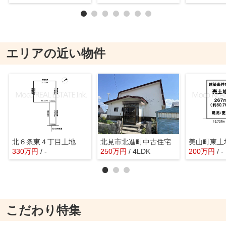
エリアの近い物件
北６条東４丁目土地
北見市北進町中古住宅
美山町東土
330
万
円
/ -
250
万
円
/ 4LDK
200
万
円
/ -
こだわり特集