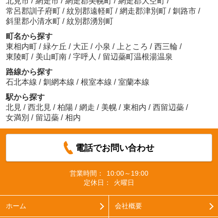
北見市
/
網走市
/
網走郡美幌町
/
網走郡大空町
/
常呂郡訓子府町
/
紋別郡遠軽町
/
網走郡津別町
/
釧路市
/
斜里郡小清水町
/
紋別郡湧別町
町名から探す
東相内町
/
緑ケ丘
/
大正
/
小泉
/
上ところ
/
西三輪
/
東陵町
/
美山町南
/
字呼人
/
留辺蘂町温根湯温泉
路線から探す
石北本線
/
釧網本線
/
根室本線
/
室蘭本線
駅から探す
北見
/
西北見
/
柏陽
/
網走
/
美幌
/
東相内
/
西留辺蘂
/
女満別
/
留辺蘂
/
相内
電話でお問い合わせ
営業時間：
10:00～19:00
定休日：
火曜日
ホーム
会社概要