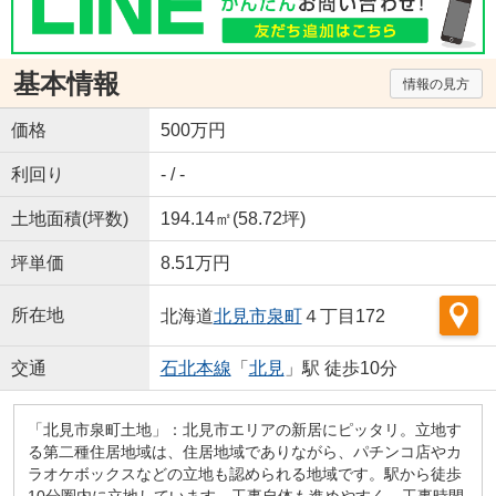
基本情報
情報の見方
価格
500万円
利回り
- / -
土地面積(坪数)
194.14㎡(58.72坪)
坪単価
8.51万円
所在地
北海道
北見市
泉町
４丁目172
交通
石北本線
「
北見
」駅 徒歩10分
「北見市泉町土地」：北見市エリアの新居にピッタリ。立地す
る第二種住居地域は、住居地域でありながら、パチンコ店やカ
ラオケボックスなどの立地も認められる地域です。駅から徒歩