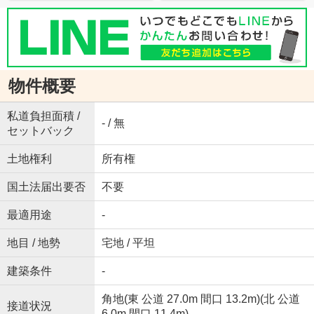
物件概要
私道負担面積 /
- / 無
セットバック
土地権利
所有権
国土法届出要否
不要
最適用途
-
地目 / 地勢
宅地 / 平坦
建築条件
-
角地(東 公道 27.0m 間口 13.2m)(北 公道
接道状況
6.0m 間口 11.4m)