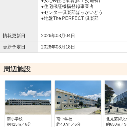
●安心R住宅業者(国土交通省)
●住宅保証機構登録事業者
●センター倶楽部ほっかいどう
●地盤The PERFECT 倶楽部
情報更新日
2026年08月04日
更新予定日
2026年08月18日
周辺施設
南小学校
南中学校
北見芸術文
約415m／6分
約437m／6分
約650m／