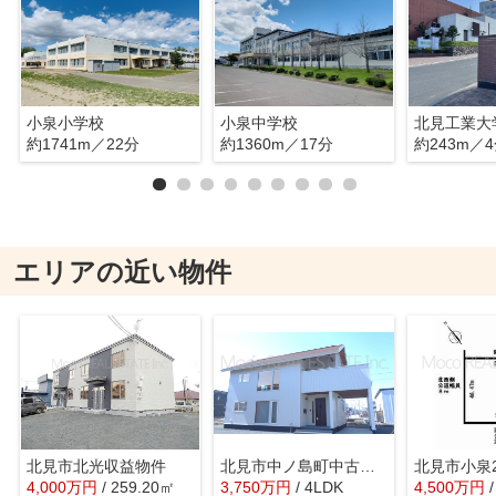
小泉小学校
小泉中学校
北見工業大
約1741m／22分
約1360m／17分
約243m／
エリアの近い物件
北見市北光収益物件
北見市中ノ島町中古住宅
北見市小泉
4,000
万
円
/ 259.20㎡
3,750
万
円
/ 4LDK
4,500
万
円
/