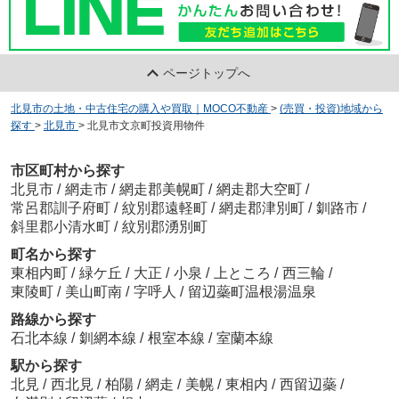
ページトップへ
北見市の土地・中古住宅の購入や買取｜MOCO不動産
>
(売買・投資)地域から
探す
>
北見市
>
北見市文京町投資用物件
市区町村から探す
北見市
/
網走市
/
網走郡美幌町
/
網走郡大空町
/
常呂郡訓子府町
/
紋別郡遠軽町
/
網走郡津別町
/
釧路市
/
斜里郡小清水町
/
紋別郡湧別町
町名から探す
東相内町
/
緑ケ丘
/
大正
/
小泉
/
上ところ
/
西三輪
/
東陵町
/
美山町南
/
字呼人
/
留辺蘂町温根湯温泉
路線から探す
石北本線
/
釧網本線
/
根室本線
/
室蘭本線
駅から探す
北見
/
西北見
/
柏陽
/
網走
/
美幌
/
東相内
/
西留辺蘂
/