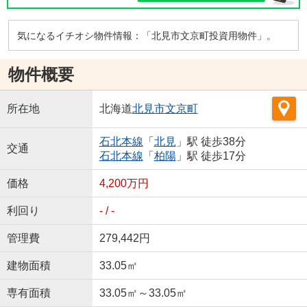
気になるイチオシ物件情報：「北見市文京町投資用物件」。
物件概要
所在地
北海道
北見市
文京町
石北本線
「
北見
」駅 徒歩38分
交通
石北本線
「
柏陽
」駅 徒歩17分
価格
4,200万円
利回り
- / -
管理費
279,442円
建物面積
33.05㎡
専有面積
33.05㎡～33.05㎡