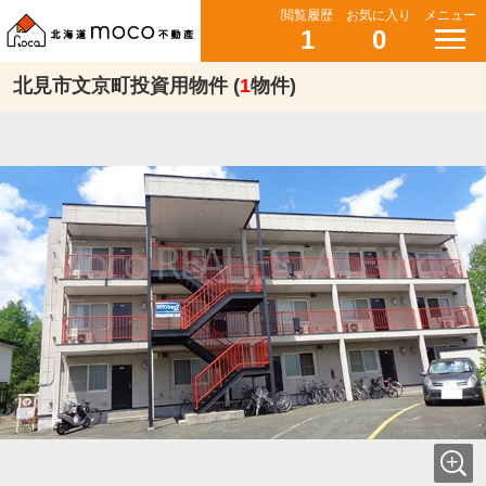
閲覧履歴
お気に入り
メニュー
1
0
北見市文京町投資用物件 (
1
物件)