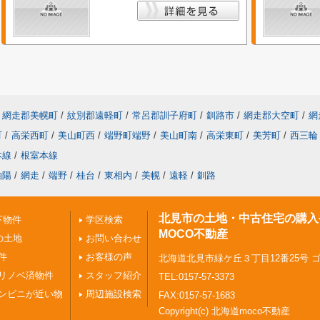
網走郡美幌町
/
紋別郡遠軽町
/
常呂郡訓子府町
/
釧路市
/
網走郡大空町
/
網
町
/
高栄西町
/
美山町西
/
端野町端野
/
美山町南
/
高栄東町
/
美芳町
/
西三輪
本線
/
根室本線
柏陽
/
網走
/
端野
/
桂台
/
東相内
/
美幌
/
遠軽
/
釧路
北見市の土地・中古住宅の購入
下物件
学区検索
MOCO不動産
の土地
お問い合わせ
件
お客様の声
北海道北見市緑ケ丘３丁目12番25号 
リノベ済物件
スタッフ紹介
TEL:0157-57-3373
ンビニが近い物
周辺施設検索
FAX:0157-57-1683
Copyright(c) 北海道moco不動産