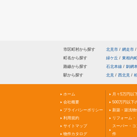
市区町村から探す
北見市
/
網走市
/
町名から探す
緑ケ丘
/
東相内
路線から探す
石北本線
/
釧網
駅から探す
北見
/
西北見
/
ホーム
月々5万円以
会社概要
500万円以下
プライバシーポリシー
新築・築浅物
利用規約
リフォーム・
サイトマップ
スーパー・コ
物件カタログ
件