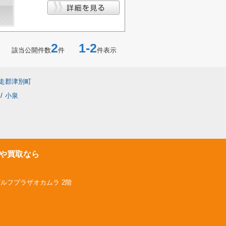
2
1-2
該当公開件数
件
件表示
走郡津別町
/
小泉
や買取なら
ゴルフプラザオカムラ 2階