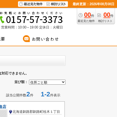
最終更新：2026年08月08日
00
00
件
件
最近見た物件
検討リスト
営業時間：10:00～19:00
定休日：火曜日
は対応できません。
並び順：
2
1-2
該当公開件数
件
件表示
路店
北海道釧路郡釧路町桂木１丁目