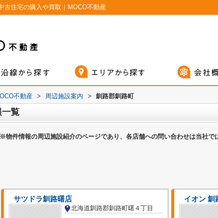
中古住宅の購入や買取｜MOCO不動産
OCO不動産
>
周辺施設案内
>
釧路郡釧路町
報一覧
※物件情報の周辺施設紹介のページであり、各店舗への問い合わせは当社で
サツドラ釧路曙店
イオン 釧
北海道釧路郡釧路町曙４丁目