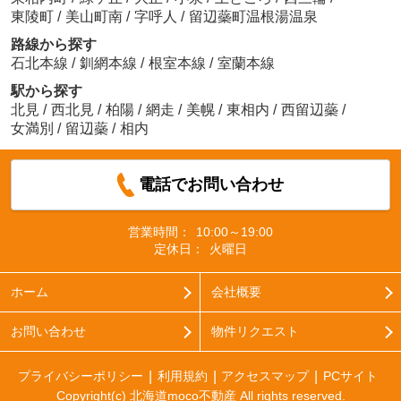
東陵町
/
美山町南
/
字呼人
/
留辺蘂町温根湯温泉
路線から探す
石北本線
/
釧網本線
/
根室本線
/
室蘭本線
駅から探す
北見
/
西北見
/
柏陽
/
網走
/
美幌
/
東相内
/
西留辺蘂
/
女満別
/
留辺蘂
/
相内
電話でお問い合わせ
営業時間：
10:00～19:00
定休日：
火曜日
ホーム
会社概要
お問い合わせ
物件リクエスト
プライバシーポリシー
利用規約
アクセスマップ
PCサイト
Copyright(c) 北海道moco不動産 All rights reserved.