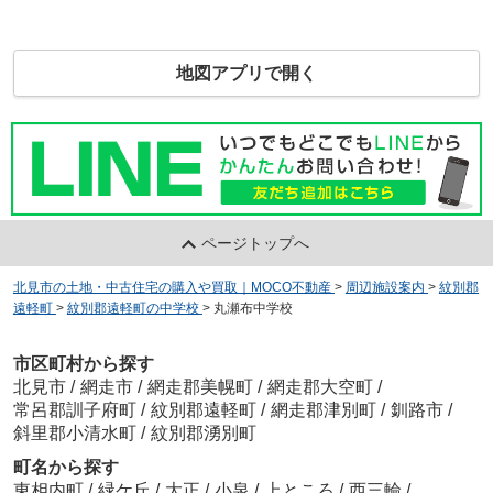
地図アプリで開く
ページトップへ
北見市の土地・中古住宅の購入や買取｜MOCO不動産
>
周辺施設案内
>
紋別郡
遠軽町
>
紋別郡遠軽町の中学校
>
丸瀬布中学校
市区町村から探す
北見市
/
網走市
/
網走郡美幌町
/
網走郡大空町
/
常呂郡訓子府町
/
紋別郡遠軽町
/
網走郡津別町
/
釧路市
/
斜里郡小清水町
/
紋別郡湧別町
町名から探す
東相内町
/
緑ケ丘
/
大正
/
小泉
/
上ところ
/
西三輪
/