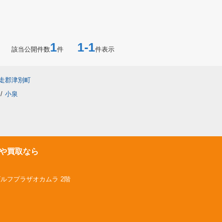
1
1-1
該当公開件数
件
件表示
走郡津別町
/
小泉
や買取なら
ゴルフプラザオカムラ 2階