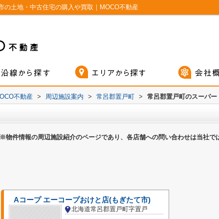
市の土地・中古住宅の購入や買取｜MOCO不動産
OCO不動産
>
周辺施設案内
>
常呂郡置戸町
>
常呂郡置戸町のスーパー
※物件情報の周辺施設紹介のページであり、各店舗への問い合わせは当社で
Aコープ エーコープおけと店(もぎたて市)
北海道常呂郡置戸町字置戸