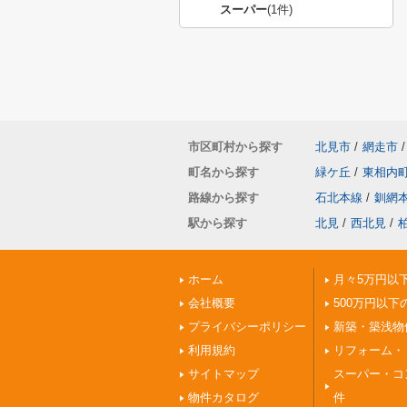
スーパー
(1件)
市区町村から探す
北見市
/
網走市
/
町名から探す
緑ケ丘
/
東相内
路線から探す
石北本線
/
釧網
駅から探す
北見
/
西北見
/
ホーム
月々5万円以
会社概要
500万円以下
プライバシーポリシー
新築・築浅物
利用規約
リフォーム・
サイトマップ
スーパー・コ
物件カタログ
件