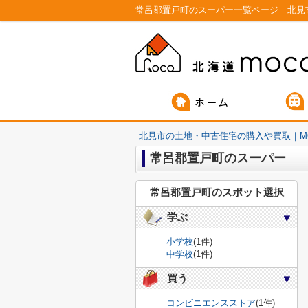
常呂郡置戸町のスーパー一覧ページ｜北見
北見市の土地・中古住宅の購入や買取｜M
常呂郡置戸町のスーパー
常呂郡置戸町のスポット選択
学ぶ
小学校
(1件)
中学校
(1件)
買う
コンビニエンスストア
(1件)