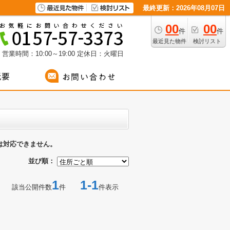
最終更新：2026年08月07日
00
00
件
件
最近見た物件
検討リスト
営業時間：10:00～19:00
定休日：火曜日
は対応できません。
並び順：
1
1-1
該当公開件数
件
件表示