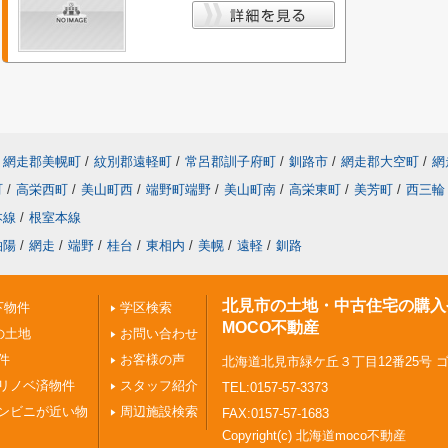
網走郡美幌町
/
紋別郡遠軽町
/
常呂郡訓子府町
/
釧路市
/
網走郡大空町
/
網
町
/
高栄西町
/
美山町西
/
端野町端野
/
美山町南
/
高栄東町
/
美芳町
/
西三輪
本線
/
根室本線
柏陽
/
網走
/
端野
/
桂台
/
東相内
/
美幌
/
遠軽
/
釧路
北見市の土地・中古住宅の購入
下物件
学区検索
MOCO不動産
の土地
お問い合わせ
件
お客様の声
北海道北見市緑ケ丘３丁目12番25号 
リノベ済物件
スタッフ紹介
TEL:0157-57-3373
ンビニが近い物
周辺施設検索
FAX:0157-57-1683
Copyright(c) 北海道moco不動産