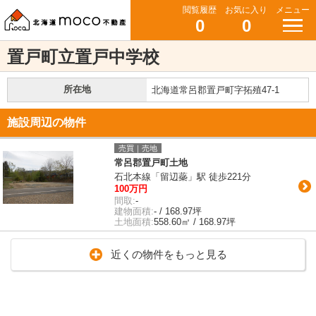
閲覧履歴
お気に入り
メニュー
0
0
置戸町立置戸中学校
所在地
北海道常呂郡置戸町字拓殖47-1
施設周辺の物件
売買｜売地
常呂郡置戸町土地
石北本線「留辺蘂」駅 徒歩221分
100万円
間取:
-
建物面積:
- / 168.97坪
土地面積:
558.60㎡ / 168.97坪
近くの物件をもっと見る