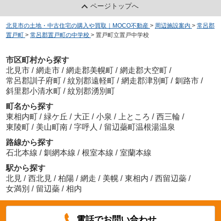
ページトップへ
北見市の土地・中古住宅の購入や買取｜MOCO不動産
>
周辺施設案内
>
常呂郡
置戸町
>
常呂郡置戸町の中学校
>
置戸町立置戸中学校
市区町村から探す
北見市
/
網走市
/
網走郡美幌町
/
網走郡大空町
/
常呂郡訓子府町
/
紋別郡遠軽町
/
網走郡津別町
/
釧路市
/
斜里郡小清水町
/
紋別郡湧別町
町名から探す
東相内町
/
緑ケ丘
/
大正
/
小泉
/
上ところ
/
西三輪
/
東陵町
/
美山町南
/
字呼人
/
留辺蘂町温根湯温泉
路線から探す
石北本線
/
釧網本線
/
根室本線
/
室蘭本線
駅から探す
北見
/
西北見
/
柏陽
/
網走
/
美幌
/
東相内
/
西留辺蘂
/
女満別
/
留辺蘂
/
相内
電話でお問い合わせ