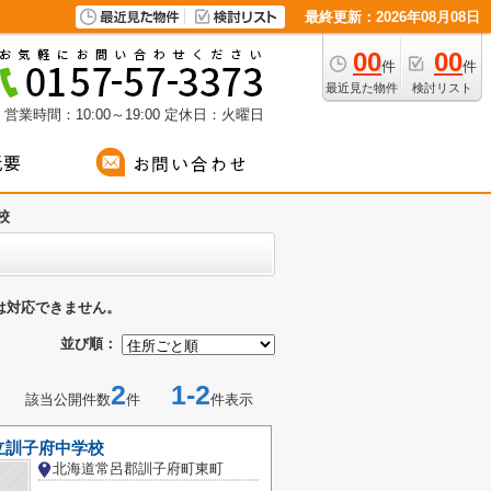
最終更新：2026年08月08日
00
00
件
件
最近見た物件
検討リスト
営業時間：10:00～19:00
定休日：火曜日
校
は対応できません。
並び順：
2
1-2
該当公開件数
件
件表示
立訓子府中学校
北海道常呂郡訓子府町東町