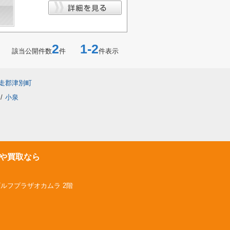
2
1-2
該当公開件数
件
件表示
走郡津別町
/
小泉
や買取なら
ゴルフプラザオカムラ 2階