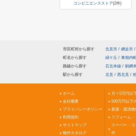
コンビニエンスストア
(2件)
市区町村から探す
北見市
/
網走市
/
町名から探す
緑ケ丘
/
東相内
路線から探す
石北本線
/
釧網
駅から探す
北見
/
西北見
/
ホーム
月々5万円以
会社概要
500万円以下
プライバシーポリシー
新築・築浅物
利用規約
リフォーム・
サイトマップ
スーパー・コ
物件カタログ
件