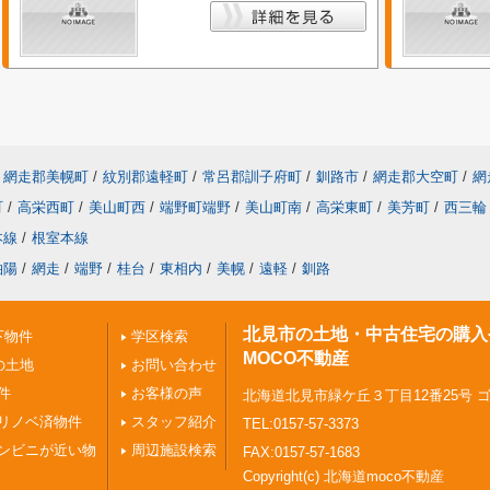
網走郡美幌町
/
紋別郡遠軽町
/
常呂郡訓子府町
/
釧路市
/
網走郡大空町
/
網
町
/
高栄西町
/
美山町西
/
端野町端野
/
美山町南
/
高栄東町
/
美芳町
/
西三輪
本線
/
根室本線
柏陽
/
網走
/
端野
/
桂台
/
東相内
/
美幌
/
遠軽
/
釧路
北見市の土地・中古住宅の購入
下物件
学区検索
MOCO不動産
の土地
お問い合わせ
件
お客様の声
北海道北見市緑ケ丘３丁目12番25号 
リノベ済物件
スタッフ紹介
TEL:0157-57-3373
ンビニが近い物
周辺施設検索
FAX:0157-57-1683
Copyright(c) 北海道moco不動産