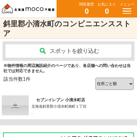
閲覧履歴
お気に入り
メニュー
0
0
斜里郡小清水町のコンビニエンススト
ア
スポットを絞り込む
※物件情報の周辺施設紹介のページであり、各店舗への問い合わせは当
社では対応できません。
該当件数
1
件
セブンイレブン 小清水町店
北海道斜里郡小清水町南町１丁目
-