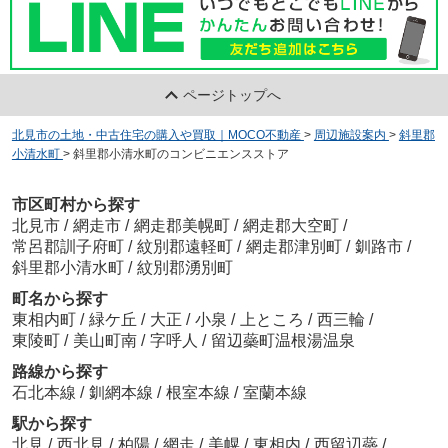
ページトップへ
北見市の土地・中古住宅の購入や買取｜MOCO不動産
>
周辺施設案内
>
斜里郡
小清水町
>
斜里郡小清水町のコンビニエンスストア
市区町村から探す
北見市
/
網走市
/
網走郡美幌町
/
網走郡大空町
/
常呂郡訓子府町
/
紋別郡遠軽町
/
網走郡津別町
/
釧路市
/
斜里郡小清水町
/
紋別郡湧別町
町名から探す
東相内町
/
緑ケ丘
/
大正
/
小泉
/
上ところ
/
西三輪
/
東陵町
/
美山町南
/
字呼人
/
留辺蘂町温根湯温泉
路線から探す
石北本線
/
釧網本線
/
根室本線
/
室蘭本線
駅から探す
北見
/
西北見
/
柏陽
/
網走
/
美幌
/
東相内
/
西留辺蘂
/