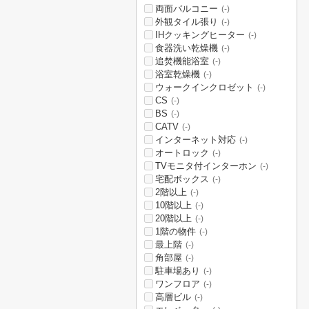
両面バルコニー
(-)
外観タイル張り
(-)
IHクッキングヒーター
(-)
食器洗い乾燥機
(-)
追焚機能浴室
(-)
浴室乾燥機
(-)
ウォークインクロゼット
(-)
CS
(-)
BS
(-)
CATV
(-)
インターネット対応
(-)
オートロック
(-)
TVモニタ付インターホン
(-)
宅配ボックス
(-)
2階以上
(-)
10階以上
(-)
20階以上
(-)
1階の物件
(-)
最上階
(-)
角部屋
(-)
駐車場あり
(-)
ワンフロア
(-)
高層ビル
(-)