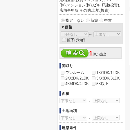
(棟),マンション(棟),ビル,戸建(投資),
店舗事務所,その他,土地(投資)
指定しない
新築
中古
▼価格
～
値下げ物件
1
件が該当
間取り
ワンルーム
1K/1DK/1LDK
2K/2DK/2LDK
3K/3DK/3LDK
4K/4DK/4LDK
5K以上
面積
～
土地面積
～
建築条件