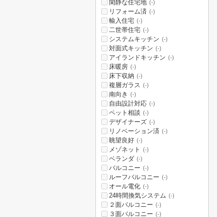
閑静な住宅地
(-)
リフォーム済
(-)
輸入住宅
(-)
二世帯住宅
(-)
システムキッチン
(-)
対面式キッチン
(-)
アイランドキッチン
(-)
床暖房
(-)
床下収納
(-)
複層ガラス
(-)
南向き
(-)
自由設計対応
(-)
ペット相談
(-)
デザイナーズ
(-)
リノベーション済
(-)
眺望良好
(-)
メゾネット
(-)
ベランダ
(-)
バルコニー
(-)
ルーフバルコニー
(-)
オール電化
(-)
24時間換気システム
(-)
２面バルコニー
(-)
３面バルコニー
(-)