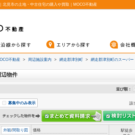
｜北見市の土地・中古住宅の購入や買取｜MOCO不動産
OCO不動産
>
周辺施設案内
>
網走郡津別町
>
網走郡津別町のスーパー
周辺物件
並び順：
募集中のみ表示
該
外観
/
間取り図
価格
駅徒歩