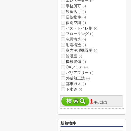
エレベーター
(-)
事務所可
(-)
飲食店可
(-)
居抜物件
(-)
個別空調
(-)
バス・トイレ別
(-)
フローリング
(-)
免震構造
(-)
耐震構造
(-)
室内洗濯機置場
(-)
給湯室
(-)
機械警備
(-)
OAフロア
(-)
バリアフリー
(-)
外断熱工法
(-)
都市ガス
(-)
下水道
(-)
1
件が該当
新着物件