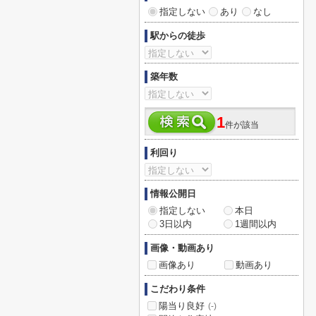
指定しない
あり
なし
駅からの徒歩
築年数
1
件が該当
利回り
情報公開日
指定しない
本日
3日以内
1週間以内
画像・動画あり
画像あり
動画あり
こだわり条件
陽当り良好
(-)