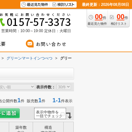
最終更新：2026年08月08日
00
00
件
件
最近見た物件
検討リスト
営業時間：10:00～19:00
定休日：火曜日
>
グリーンマートインつべつ
>
グリー
表示件数：
1
1
1-1
当公開件数
件 販売数
件
件表示
表示中物件を
一括でチェック
築年数
構造