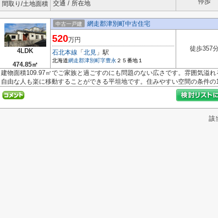
停歩
交通 / 所在地
間取り/土地面積
網走郡津別町中古住宅
中古一戸建
520
万円
徒歩357
4LDK
石北本線
「
北見
」駅
北海道
網走郡津別町
字豊永
２５番地１
474.85㎡
建物面積109.97㎡でご家族と過ごすのにも問題のない広さです。雰囲気溢れ
自由な人も楽に移動することができる平坦地です。住みやすい空間の条件の1つ
該