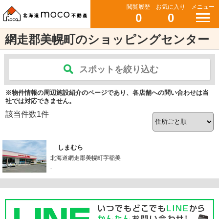
閲覧履歴
お気に入り
メニュー
0
0
網走郡美幌町のショッピングセンター
スポットを絞り込む
※物件情報の周辺施設紹介のページであり、各店舗への問い合わせは当
社では対応できません。
該当件数
1
件
しまむら
北海道網走郡美幌町字稲美
-