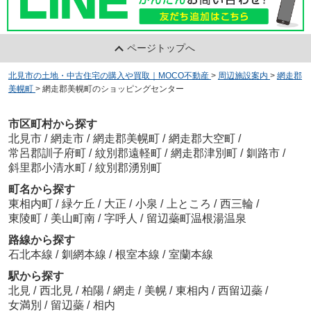
ページトップへ
北見市の土地・中古住宅の購入や買取｜MOCO不動産
>
周辺施設案内
>
網走郡
美幌町
>
網走郡美幌町のショッピングセンター
市区町村から探す
北見市
/
網走市
/
網走郡美幌町
/
網走郡大空町
/
常呂郡訓子府町
/
紋別郡遠軽町
/
網走郡津別町
/
釧路市
/
斜里郡小清水町
/
紋別郡湧別町
町名から探す
東相内町
/
緑ケ丘
/
大正
/
小泉
/
上ところ
/
西三輪
/
東陵町
/
美山町南
/
字呼人
/
留辺蘂町温根湯温泉
路線から探す
石北本線
/
釧網本線
/
根室本線
/
室蘭本線
駅から探す
北見
/
西北見
/
柏陽
/
網走
/
美幌
/
東相内
/
西留辺蘂
/
女満別
/
留辺蘂
/
相内