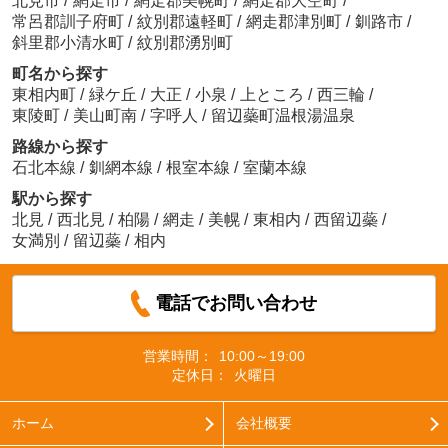
北見市
/
網走市
/
網走郡美幌町
/
網走郡大空町
/
常呂郡訓子府町
/
紋別郡遠軽町
/
網走郡津別町
/
釧路市
/
斜里郡小清水町
/
紋別郡湧別町
町名から探す
東相内町
/
緑ケ丘
/
大正
/
小泉
/
上ところ
/
西三輪
/
東陵町
/
美山町南
/
字呼人
/
留辺蘂町温根湯温泉
路線から探す
石北本線
/
釧網本線
/
根室本線
/
室蘭本線
駅から探す
北見
/
西北見
/
柏陽
/
網走
/
美幌
/
東相内
/
西留辺蘂
/
女満別
/
留辺蘂
/
相内
電話でお問い合わせ
営業時間：
10:00～19:00
定休日：
火曜日
ホーム
会社概要