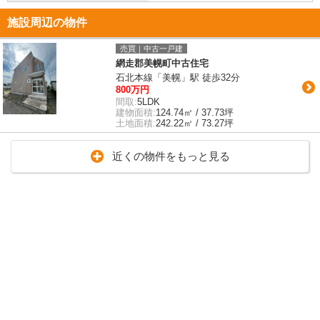
施設周辺の物件
売買｜中古一戸建
網走郡美幌町中古住宅
石北本線「美幌」駅 徒歩32分
800万円
間取:
5LDK
建物面積:
124.74㎡ / 37.73坪
土地面積:
242.22㎡ / 73.27坪
近くの物件をもっと見る