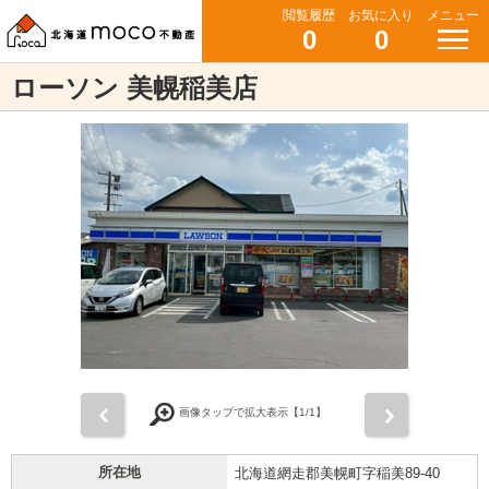
閲覧履歴
お気に入り
メニュー
0
0
ローソン 美幌稲美店
前
次
画像タップで拡大表示【
1
/1】
所在地
北海道網走郡美幌町字稲美89-40