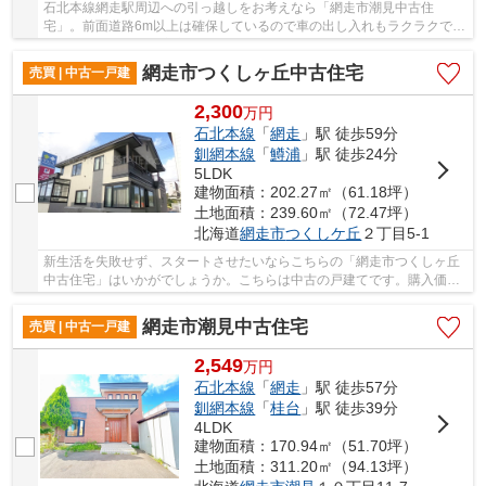
石北本線網走駅周辺への引っ越しをお考えなら「網走市潮見中古住
宅」。前面道路6m以上は確保しているので車の出し入れもラクラクで
す。お子様のいるご家庭にもお勧め。伸び伸びと生活...
網走市つくしヶ丘中古住宅
売買 | 中古一戸建
2,300
万
円
石北本線
「
網走
」駅 徒歩59分
釧網本線
「
鱒浦
」駅 徒歩24分
5LDK
建物面積：202.27㎡（61.18坪）
土地面積：239.60㎡（72.47坪）
北海道
網走市
つくしケ丘
２丁目5-1
新生活を失敗せず、スタートさせたいならこちらの「網走市つくしヶ丘
中古住宅」はいかがでしょうか。こちらは中古の戸建てです。購入価格
2,300万円と、ニーズの高い価格帯の物件です。...
網走市潮見中古住宅
売買 | 中古一戸建
2,549
万
円
石北本線
「
網走
」駅 徒歩57分
釧網本線
「
桂台
」駅 徒歩39分
4LDK
建物面積：170.94㎡（51.70坪）
土地面積：311.20㎡（94.13坪）