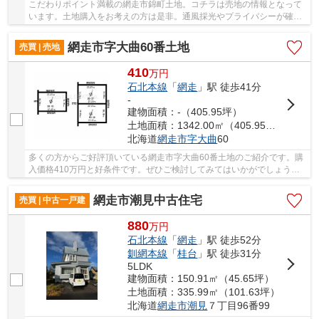
こだわりポイント満載の網走市錦町土地。コチラは売地の情報となって
います。土地購入をお考えの方は是非。通風採光やプライバシーが確保
しやすく、また良い眺望が期待できる傾斜地。...
網走市字大曲60番土地
売買 | 売地
410
万
円
石北本線
「
網走
」駅 徒歩41分
-
建物面積：-（405.95坪）
土地面積：1342.00㎡（405.95坪）
北海道
網走市
字大曲
60
多くの方からご好評頂いている網走市字大曲60番土地のご紹介です。購
入価格410万円と好条件です。ぜひご検討してみてはいかがでしょう
か。土地購入を考えている方、一度チェックして頂...
網走市潮見中古住宅
売買 | 中古一戸建
880
万
円
石北本線
「
網走
」駅 徒歩52分
釧網本線
「
桂台
」駅 徒歩31分
5LDK
建物面積：150.91㎡（45.65坪）
土地面積：335.99㎡（101.63坪）
北海道
網走市
潮見
７丁目96番99