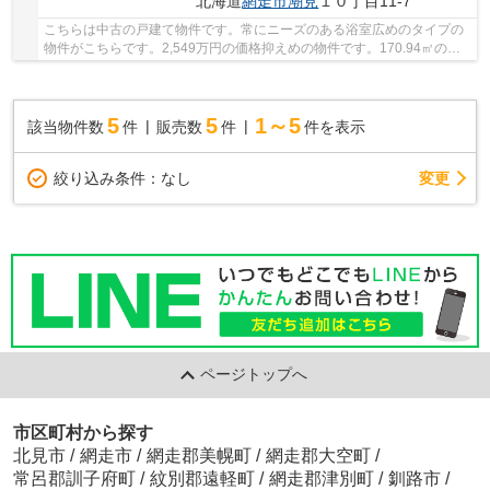
北海道
網走市
潮見
１０丁目11-7
こちらは中古の戸建て物件です。常にニーズのある浴室広めのタイプの
物件がこちらです。2,549万円の価格抑えめの物件です。170.94㎡の建
物面積がある物件です。網走市エリアや石北本線...
5
5
1～5
該当物件数
件
販売数
件
件を表示
変更
絞り込み条件：
なし
ページトップへ
市区町村から探す
北見市
/
網走市
/
網走郡美幌町
/
網走郡大空町
/
常呂郡訓子府町
/
紋別郡遠軽町
/
網走郡津別町
/
釧路市
/