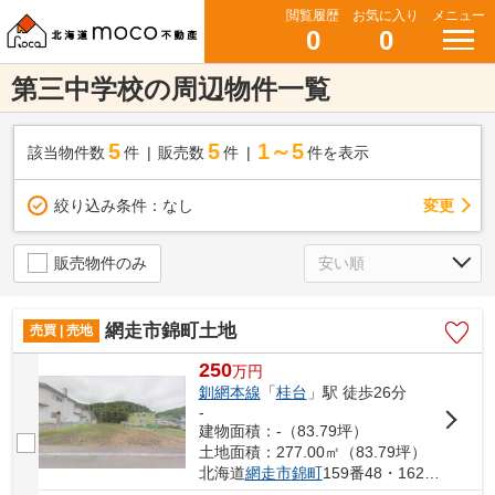
閲覧履歴
お気に入り
メニュー
0
0
第三中学校の周辺物件一覧
5
5
1～5
該当物件数
件
販売数
件
件を表示
変更
絞り込み条件：
なし
販売物件のみ
網走市錦町土地
売買 | 売地
250
万
円
釧網本線
「
桂台
」駅 徒歩26分
-
建物面積：-（83.79坪）
土地面積：277.00㎡（83.79坪）
北海道
網走市
錦町
159番48・162番30