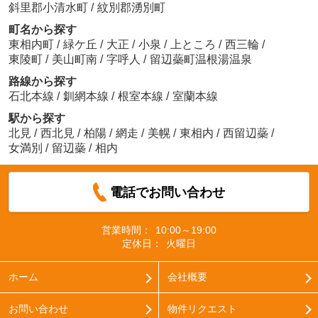
斜里郡小清水町
/
紋別郡湧別町
町名から探す
東相内町
/
緑ケ丘
/
大正
/
小泉
/
上ところ
/
西三輪
/
東陵町
/
美山町南
/
字呼人
/
留辺蘂町温根湯温泉
路線から探す
石北本線
/
釧網本線
/
根室本線
/
室蘭本線
駅から探す
北見
/
西北見
/
柏陽
/
網走
/
美幌
/
東相内
/
西留辺蘂
/
女満別
/
留辺蘂
/
相内
電話でお問い合わせ
営業時間：
10:00～19:00
定休日：
火曜日
ホーム
会社概要
お問い合わせ
物件リクエスト