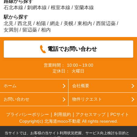
路線から探す
石北本線
/
釧網本線
/
根室本線
/
室蘭本線
駅から探す
北見
/
西北見
/
柏陽
/
網走
/
美幌
/
東相内
/
西留辺蘂
/
女満別
/
留辺蘂
/
相内
電話でお問い合わせ
営業時間：
10:00～19:00
定休日：
火曜日
ホーム
会社概要
お問い合わせ
物件リクエスト
プライバシーポリシー
利用規約
アクセスマップ
PCサイト
Copyright(c) 北海道moco不動産 All rights reserved.
当サイトでは、お客様の当サイト利用状況把握、サービス向上検討を目的と