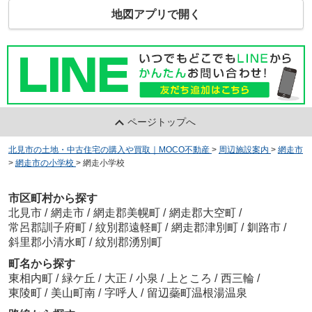
地図アプリで開く
ページトップへ
北見市の土地・中古住宅の購入や買取｜MOCO不動産
>
周辺施設案内
>
網走市
>
網走市の小学校
>
網走小学校
市区町村から探す
北見市
/
網走市
/
網走郡美幌町
/
網走郡大空町
/
常呂郡訓子府町
/
紋別郡遠軽町
/
網走郡津別町
/
釧路市
/
斜里郡小清水町
/
紋別郡湧別町
町名から探す
東相内町
/
緑ケ丘
/
大正
/
小泉
/
上ところ
/
西三輪
/
東陵町
/
美山町南
/
字呼人
/
留辺蘂町温根湯温泉