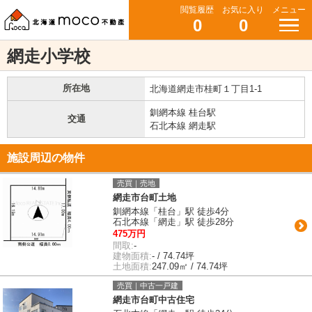
閲覧履歴
お気に入り
メニュー
0
0
網走小学校
所在地
北海道網走市桂町１丁目1-1
釧網本線 桂台駅
交通
石北本線 網走駅
施設周辺の物件
売買｜売地
網走市台町土地
釧網本線「桂台」駅 徒歩4分
石北本線「網走」駅 徒歩28分
475万円
間取:
-
建物面積:
- / 74.74坪
土地面積:
247.09㎡ / 74.74坪
売買｜中古一戸建
網走市台町中古住宅