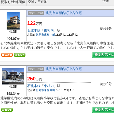
停歩
交通 / 所在地
間取り/土地面積
北見市東相内町中古住宅
中古一戸建
122
万円
徒歩7分
石北本線
「
東相内
」駅
4LDK
北海道
北見市
東相内町
132番41､132番42
404.07㎡
石北本線東相内駅周辺への引っ越しをお考えなら「北見市東相内町中古住宅
ちらの物件ならお子様の通学も安心です。こちらは中古一戸建ての物件です。.
北見市東相内町中古住宅
中古一戸建
250
万円
徒歩9分
石北本線
「
東相内
」駅
4LDK
北海道
北見市
東相内町
６０１番地１６
198.34㎡
通学区域内の小学校は東相内小学校で徒歩4分です。値段がお手ごろな中古
と断熱性が、非常に落ち着いた空間を創出します。駐車が2台できるので、様.