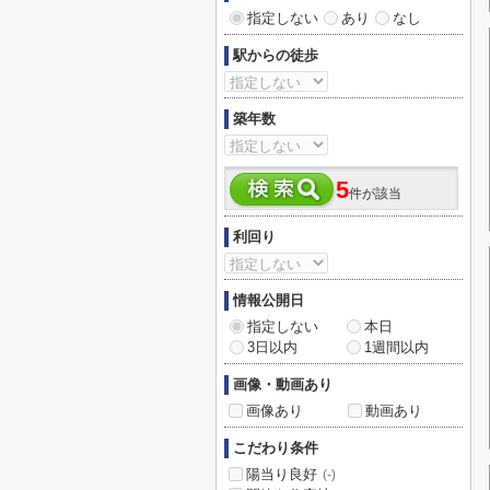
指定しない
あり
なし
駅からの徒歩
築年数
5
件が該当
利回り
情報公開日
指定しない
本日
3日以内
1週間以内
画像・動画あり
画像あり
動画あり
こだわり条件
陽当り良好
(-)