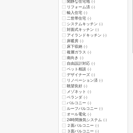
閑静な住宅地
(-)
リフォーム済
(-)
輸入住宅
(-)
二世帯住宅
(-)
システムキッチン
(-)
対面式キッチン
(-)
アイランドキッチン
(-)
床暖房
(-)
床下収納
(-)
複層ガラス
(-)
南向き
(-)
自由設計対応
(-)
ペット相談
(-)
デザイナーズ
(-)
リノベーション済
(-)
眺望良好
(-)
メゾネット
(-)
ベランダ
(-)
バルコニー
(-)
ルーフバルコニー
(-)
オール電化
(-)
24時間換気システム
(-)
２面バルコニー
(-)
３面バルコニー
(-)