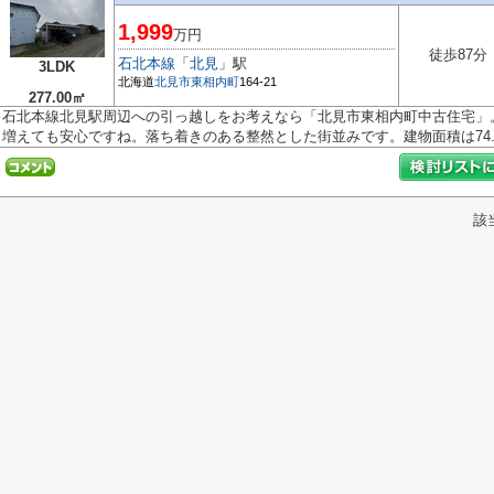
1,999
万円
徒歩87分
石北本線
「
北見
」駅
3LDK
北海道
北見市
東相内町
164-21
277.00㎡
石北本線北見駅周辺への引っ越しをお考えなら「北見市東相内町中古住宅」
増えても安心ですね。落ち着きのある整然とした街並みです。建物面積は74.5.
該