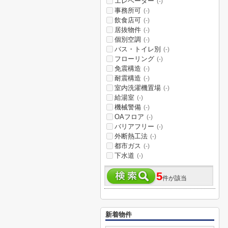
エレベーター
(-)
事務所可
(-)
飲食店可
(-)
居抜物件
(-)
個別空調
(-)
バス・トイレ別
(-)
フローリング
(-)
免震構造
(-)
耐震構造
(-)
室内洗濯機置場
(-)
給湯室
(-)
機械警備
(-)
OAフロア
(-)
バリアフリー
(-)
外断熱工法
(-)
都市ガス
(-)
下水道
(-)
5
件が該当
新着物件