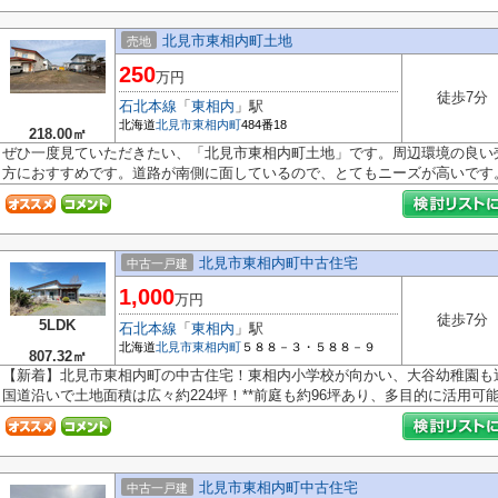
北見市東相内町土地
売地
250
万円
徒歩7分
石北本線
「
東相内
」駅
北海道
北見市
東相内町
484番18
218.00㎡
ぜひ一度見ていただきたい、「北見市東相内町土地」です。周辺環境の良い
方におすすめです。道路が南側に面しているので、とてもニーズが高いです。.
北見市東相内町中古住宅
中古一戸建
1,000
万円
徒歩7分
5LDK
石北本線
「
東相内
」駅
北海道
北見市
東相内町
５８８－３・５８８－９
807.32㎡
【新着】北見市東相内町の中古住宅！東相内小学校が向かい、大谷幼稚園も近
国道沿いで土地面積は広々約224坪！**前庭も約96坪あり、多目的に活用可能で
北見市東相内町中古住宅
中古一戸建