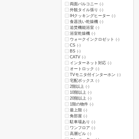
両面バルコニー
(-)
外観タイル張り
(-)
IHクッキングヒーター
(-)
食器洗い乾燥機
(-)
追焚機能浴室
(-)
浴室乾燥機
(-)
ウォークインクロゼット
(-)
CS
(-)
BS
(-)
CATV
(-)
インターネット対応
(-)
オートロック
(-)
TVモニタ付インターホン
(-)
宅配ボックス
(-)
2階以上
(-)
10階以上
(-)
20階以上
(-)
1階の物件
(-)
最上階
(-)
角部屋
(-)
駐車場あり
(-)
ワンフロア
(-)
高層ビル
(-)