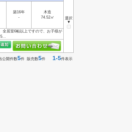
築16年
木造
-
74.52㎡
選択
▼
。全居室6帖以上ですので、お子様が
..
5
5
1-5
当公開件数
件 販売数
件
件表示