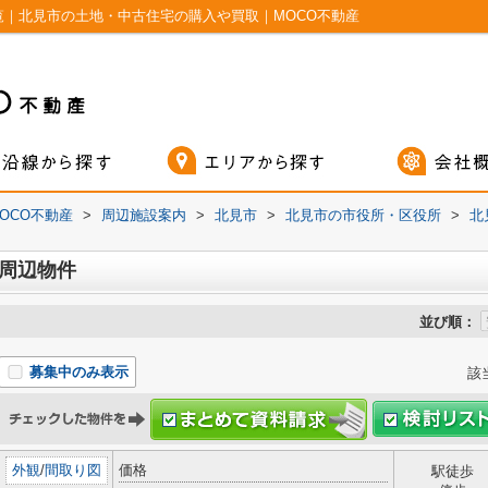
覧｜北見市の土地・中古住宅の購入や買取｜MOCO不動産
OCO不動産
>
周辺施設案内
>
北見市
>
北見市の市役所・区役所
>
北
)周辺物件
並び順：
募集中のみ表示
該
外観
/
間取り図
価格
駅徒歩