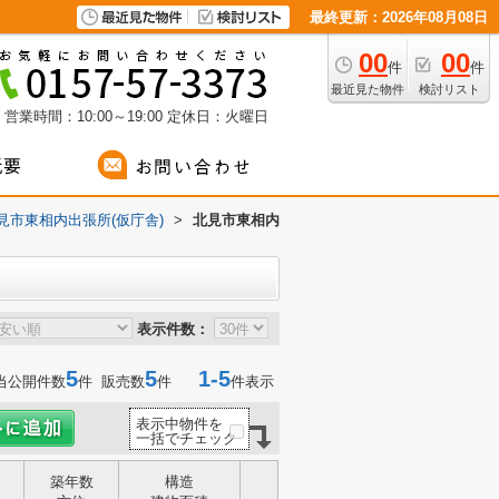
最終更新：2026年08月08日
00
00
件
件
最近見た物件
検討リスト
営業時間：10:00～19:00
定休日：火曜日
見市東相内出張所(仮庁舎)
>
北見市東相内
表示件数：
5
5
1-5
当公開件数
件 販売数
件
件表示
表示中物件を
一括でチェック
築年数
構造