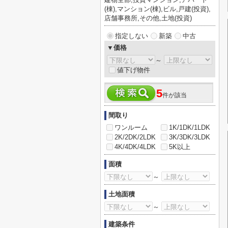
(棟),マンション(棟),ビル,戸建(投資),
店舗事務所,その他,土地(投資)
指定しない
新築
中古
▼価格
～
値下げ物件
5
件が該当
間取り
ワンルーム
1K/1DK/1LDK
2K/2DK/2LDK
3K/3DK/3LDK
4K/4DK/4LDK
5K以上
面積
～
土地面積
～
建築条件