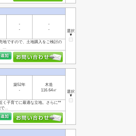
-
-
-
-
選択
▼
売地ですので、土地購入をご検討の
..
築52年
木造
-
116.64㎡
選択
▼
く子育てに最適な立地。さらに**
...