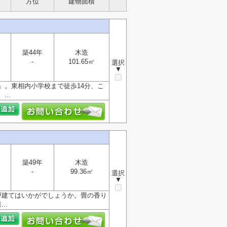
方位
建物面積
築44年
木造
-
101.65㎡
選択
▼
」。東相内小学校まで徒歩14分、こ
..
築49年
木造
-
99.36㎡
選択
▼
戸建てはいかがでしょうか。畳の香り
..