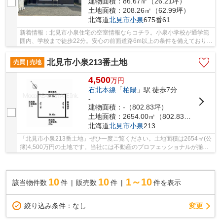
建物面積：86.67㎡（26.21坪）
土地面積：208.26㎡（62.99坪）
北海道
北見市
小泉
675番61
新着情報：北見市小泉住宅の空室情報ならコチラ。小泉小学校が通学範
囲内、学校まで徒歩22分。安心の前面道路6m以上の条件を備えておりま
す。お子様にも優しい平坦地での生活はいかが...
北見市小泉213番土地
売買 | 売地
4,500
万
円
石北本線
「
柏陽
」駅 徒歩7分
-
建物面積：-（802.83坪）
土地面積：2654.00㎡（802.83坪）
北海道
北見市
小泉
213
「北見市小泉213番土地」ぜひ一度ご覧ください。土地面積は2654㎡(公
簿)4,500万円の土地です。当社には不動産のプロフェッショナルが揃っ
ております。お客様のマイホームの夢を叶える...
10
10
1～10
該当物件数
件
販売数
件
件を表示
変更
絞り込み条件：
なし