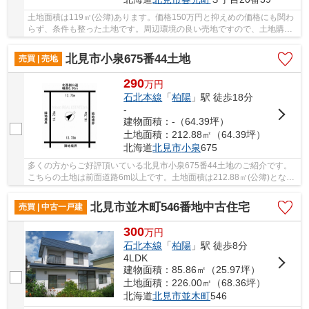
土地面積は119㎡(公簿)あります。価格150万円と抑えめの価格にも関わ
らず、条件も整った土地です。周辺環境の良い売地ですので、土地購入
をご検討の方におすすめです。仮に将来その土...
北見市小泉675番44土地
売買 | 売地
290
万
円
石北本線
「
柏陽
」駅 徒歩18分
-
建物面積：-（64.39坪）
土地面積：212.88㎡（64.39坪）
北海道
北見市
小泉
675
多くの方からご好評頂いている北見市小泉675番44土地のご紹介です。
こちらの土地は前面道路6m以上です。土地面積は212.88㎡(公簿)となっ
ています。土地のご購入をお考えなら、ぜひこち...
北見市並木町546番地中古住宅
売買 | 中古一戸建
300
万
円
石北本線
「
柏陽
」駅 徒歩8分
4LDK
建物面積：85.86㎡（25.97坪）
土地面積：226.00㎡（68.36坪）
北海道
北見市
並木町
546