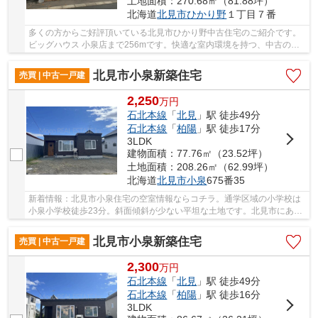
土地面積：270.68㎡（81.88坪）
北海道
北見市
ひかり野
１丁目７番
多くの方からご好評頂いている北見市ひかり野中古住宅のご紹介です。
ビッグハウス 小泉店まで256mです。快適な室内環境を持つ、中古の一
戸建て物件となっています。こちらの土地は前面...
北見市小泉新築住宅
売買 | 中古一戸建
2,250
万
円
石北本線
「
北見
」駅 徒歩49分
石北本線
「
柏陽
」駅 徒歩17分
3LDK
建物面積：77.76㎡（23.52坪）
土地面積：208.26㎡（62.99坪）
北海道
北見市
小泉
675番35
新着情報：北見市小泉住宅の空室情報ならコチラ。通学区域の小学校は
小泉小学校徒歩23分。斜面傾斜が少ない平坦な土地です。北見市にある
石北本線北見駅周辺での住まい選びなら、当社...
北見市小泉新築住宅
売買 | 中古一戸建
2,300
万
円
石北本線
「
北見
」駅 徒歩49分
石北本線
「
柏陽
」駅 徒歩16分
3LDK