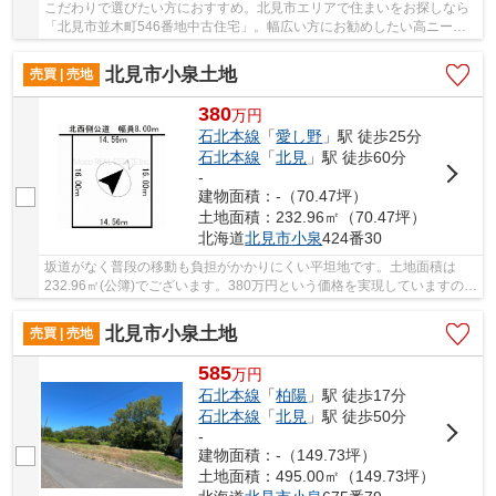
こだわりで選びたい方におすすめ。北見市エリアで住まいをお探しなら
「北見市並木町546番地中古住宅」。幅広い方にお勧めしたい高ニーズ
な4LDKの物件です。前面道路6m以上という駐車も...
北見市小泉土地
売買 | 売地
380
万
円
石北本線
「
愛し野
」駅 徒歩25分
石北本線
「
北見
」駅 徒歩60分
-
建物面積：-（70.47坪）
土地面積：232.96㎡（70.47坪）
北海道
北見市
小泉
424番30
坂道がなく普段の移動も負担がかかりにくい平坦地です。土地面積は
232.96㎡(公簿)でございます。380万円という価格を実現していますの
で、非常におすすめです。こちらの土地は前面道路...
北見市小泉土地
売買 | 売地
585
万
円
石北本線
「
柏陽
」駅 徒歩17分
石北本線
「
北見
」駅 徒歩50分
-
建物面積：-（149.73坪）
土地面積：495.00㎡（149.73坪）