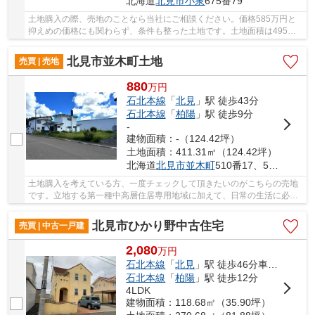
北海道
北見市
小泉
675番79
土地購入の際、売地のことなら当社にご相談ください。価格585万円と
抑えめの価格にも関わらず、条件も整った土地です。土地面積は495㎡
(公簿)となっています。信頼と実績の当社に不動...
北見市並木町土地
売買 | 売地
880
万
円
石北本線
「
北見
」駅 徒歩43分
石北本線
「
柏陽
」駅 徒歩9分
-
建物面積：-（124.42坪）
土地面積：411.31㎡（124.42坪）
北海道
北見市
並木町
510番17、510番18
土地購入を考えている方、一度チェックして頂きたいのがこちらの売地
です。立地する第一種中高層住居専用地域に加えて、日常の生活に必要
な施設の立地が認められているのが、第二種中...
北見市ひかり野中古住宅
売買 | 中古一戸建
2,080
万
円
石北本線
「
北見
」駅 徒歩46分車8分
石北本線
「
柏陽
」駅 徒歩12分
4LDK
建物面積：118.68㎡（35.90坪）