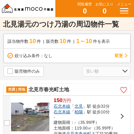
閲覧履歴
お気に入り
メニュー
0
0
北見湯元のつけ乃湯の周辺物件一覧
10
10
1～10
該当物件数
件
販売数
件
件を表示
変更
絞り込み条件：
なし
販売物件のみ
北見市春光町土地
売買 | 売地
150
万
円
石北本線
「
北見
」駅 徒歩32分
石北本線
「
柏陽
」駅 徒歩10分
-
建物面積：-（35.99坪）
土地面積：119.00㎡（35.99坪）
北海道
北見市
春光町
３丁目20番39