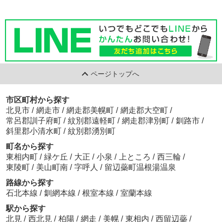
ページトップへ
市区町村から探す
北見市
/
網走市
/
網走郡美幌町
/
網走郡大空町
/
常呂郡訓子府町
/
紋別郡遠軽町
/
網走郡津別町
/
釧路市
/
斜里郡小清水町
/
紋別郡湧別町
町名から探す
東相内町
/
緑ケ丘
/
大正
/
小泉
/
上ところ
/
西三輪
/
東陵町
/
美山町南
/
字呼人
/
留辺蘂町温根湯温泉
路線から探す
石北本線
/
釧網本線
/
根室本線
/
室蘭本線
駅から探す
北見
/
西北見
/
柏陽
/
網走
/
美幌
/
東相内
/
西留辺蘂
/