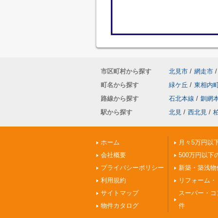
市区町村から探す
北見市
/
網走市
/
町名から探す
緑ケ丘
/
東相内
路線から探す
石北本線
/
釧網
駅から探す
北見
/
西北見
/
ホーム
月々5万円以
会社概要
500万円以下
プライバシーポリシー
新築・築浅物
利用規約
リフォーム・
サイトマップ
スーパー・コ
物件カタログ
件