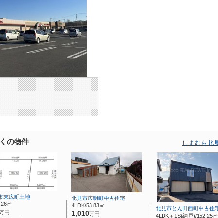
くの物件
しまむら北
市末広町土地
北見市広明町中古住宅
9.26㎡
4LDK/53.83㎡
北見市とん田西町中古住
万円
1,010
万円
4LDK＋1S(納戸)/152.25㎡