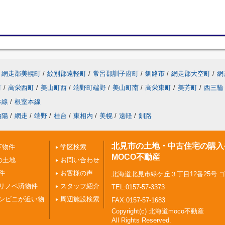
網走郡美幌町
/
紋別郡遠軽町
/
常呂郡訓子府町
/
釧路市
/
網走郡大空町
/
網
町
/
高栄西町
/
美山町西
/
端野町端野
/
美山町南
/
高栄東町
/
美芳町
/
西三輪
本線
/
根室本線
柏陽
/
網走
/
端野
/
桂台
/
東相内
/
美幌
/
遠軽
/
釧路
北見市の土地・中古住宅の購入
下物件
学区検索
MOCO不動産
の土地
お問い合わせ
件
お客様の声
北海道北見市緑ケ丘３丁目12番25号 
リノベ済物件
スタッフ紹介
TEL:0157-57-3373
ンビニが近い物
周辺施設検索
FAX:0157-57-1683
Copyright(c) 北海道moco不動産
All Rights Reserved.