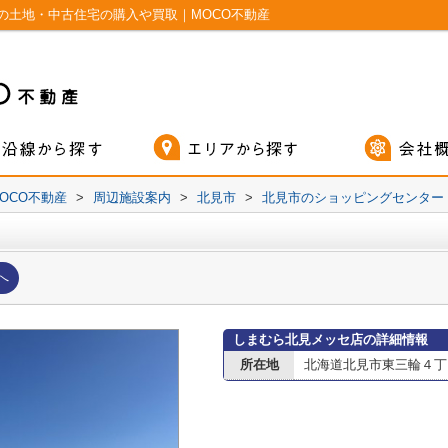
の土地・中古住宅の購入や買取｜MOCO不動産
OCO不動産
>
周辺施設案内
>
北見市
>
北見市のショッピングセンター
へ
しまむら北見メッセ店の詳細情報
所在地
北海道北見市東三輪４丁目