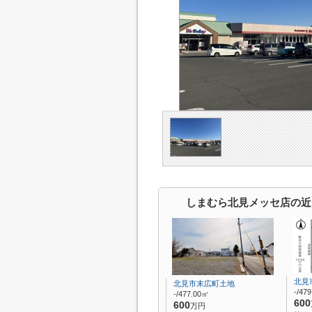
しまむら北見メッセ店の近
北見
北見市末広町土地
-/47
-/477.00㎡
600
600
万円