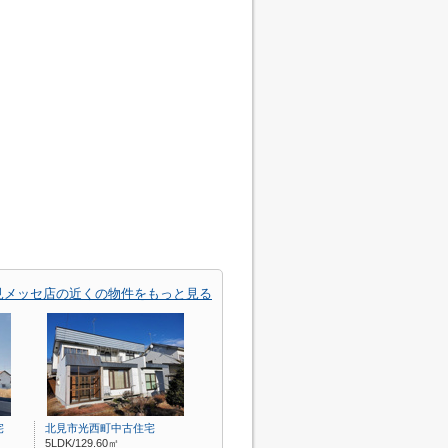
見メッセ店の近くの物件をもっと見る
宅
北見市光西町中古住宅
5LDK/129.60㎡