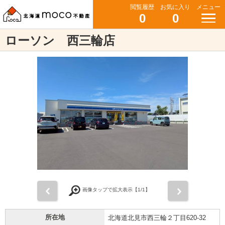
閲覧履歴
お気に入り
メニュー
0
0
ローソン 西三輪店
前
次
画像タップで拡大表示【
1
/1】
所在地
北海道北見市西三輪２丁目620-32