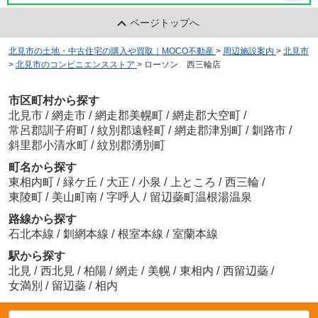
ページトップへ
北見市の土地・中古住宅の購入や買取｜MOCO不動産
>
周辺施設案内
>
北見市
>
北見市のコンビニエンスストア
>
ローソン 西三輪店
市区町村から探す
北見市
/
網走市
/
網走郡美幌町
/
網走郡大空町
/
常呂郡訓子府町
/
紋別郡遠軽町
/
網走郡津別町
/
釧路市
/
斜里郡小清水町
/
紋別郡湧別町
町名から探す
東相内町
/
緑ケ丘
/
大正
/
小泉
/
上ところ
/
西三輪
/
東陵町
/
美山町南
/
字呼人
/
留辺蘂町温根湯温泉
路線から探す
石北本線
/
釧網本線
/
根室本線
/
室蘭本線
駅から探す
北見
/
西北見
/
柏陽
/
網走
/
美幌
/
東相内
/
西留辺蘂
/
女満別
/
留辺蘂
/
相内