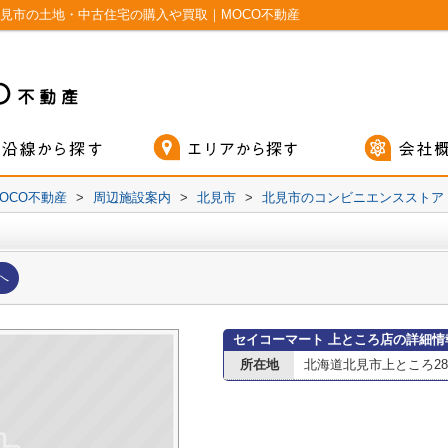
見市の土地・中古住宅の購入や買取｜MOCO不動産
OCO不動産
>
周辺施設案内
>
北見市
>
北見市のコンビニエンスストア
へ
セイコーマート 上ところ店の詳細情
所在地
北海道北見市上ところ28