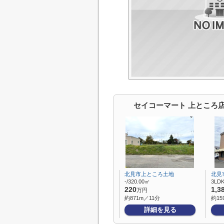
セイコーマート 上ところ
北見市上ところ土地
北見
-/320.00㎡
3LDK
220
1,3
万円
約871m／11分
約15
詳細を見る