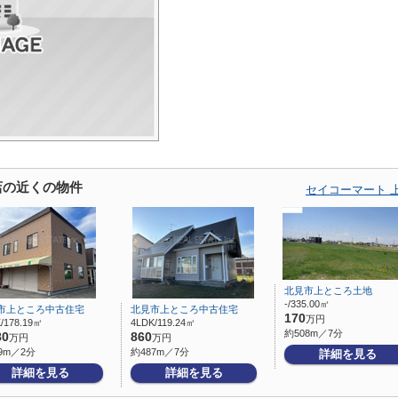
店の近くの物件
セイコーマート 
北見市上ところ土地
-/335.00㎡
市上ところ中古住宅
北見市上ところ中古住宅
170
万円
/178.19㎡
4LDK/119.24㎡
約508m／7分
80
860
万円
万円
9m／2分
約487m／7分
詳細を見る
詳細を見る
詳細を見る