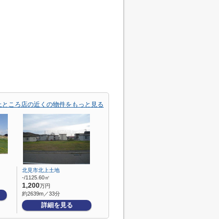
上ところ店の近くの物件をもっと見る
北見市北上土地
-/1125.60㎡
1,200
万円
約2639m／33分
詳細を見る