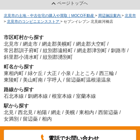
ページトップへ
北見市の土地・中古住宅の購入や買取｜MOCO不動産
>
周辺施設案内
>
北見市
>
北見市のコンビニエンスストア
>
セブンイレブン 北見銀河橋店
市区町村から探す
北見市
/
網走市
/
網走郡美幌町
/
網走郡大空町
/
常呂郡訓子府町
/
紋別郡遠軽町
/
網走郡津別町
/
釧路市
/
斜里郡小清水町
/
紋別郡湧別町
町名から探す
東相内町
/
緑ケ丘
/
大正
/
小泉
/
上ところ
/
西三輪
/
東陵町
/
美山町南
/
字呼人
/
留辺蘂町温根湯温泉
路線から探す
石北本線
/
釧網本線
/
根室本線
/
室蘭本線
駅から探す
北見
/
西北見
/
柏陽
/
網走
/
美幌
/
東相内
/
西留辺蘂
/
女満別
/
留辺蘂
/
相内
電話でお問い合わせ