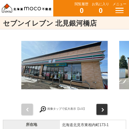
閲覧履歴
お気に入り
メニュー
0
0
セブンイレブン 北見銀河橋店
前
次
画像タップで拡大表示【
1
/2】
所在地
北海道北見市東相内町173-1