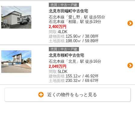
売買｜中古一戸建
北見市田端町中古住宅
石北本線「愛し野」駅 徒歩55分
石北本線「柏陽」駅 徒歩19分
2,400万円
間取:
4LDK
建物面積:
125.90㎡ / 38.08坪
土地面積:
198.00㎡ / 59.89坪
売買｜中古一戸建
北見市桜町中古住宅
石北本線「北見」駅 徒歩16分
2,049万円
間取:
5LDK
建物面積:
155.12㎡ / 46.92坪
土地面積:
230.32㎡ / 69.67坪
近くの物件をもっと見る