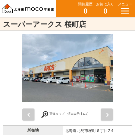
閲覧履歴
お気に入り
メニュー
0
0
スーパーアークス 桜町店
前
次
画像タップで拡大表示【
1
/1】
所在地
北海道北見市桜町６丁目2-4