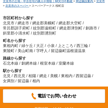
北見市の土地・中古住宅の購入や買取｜MOCO不動産
>
周辺施設案内
>
北見市
>
北見市のスーパー
>
スーパーアークス 桜町店
市区町村から探す
北見市
/
網走市
/
網走郡美幌町
/
網走郡大空町
/
常呂郡訓子府町
/
紋別郡遠軽町
/
網走郡津別町
/
釧路市
/
斜里郡小清水町
/
紋別郡湧別町
町名から探す
東相内町
/
緑ケ丘
/
大正
/
小泉
/
上ところ
/
西三輪
/
東陵町
/
美山町南
/
字呼人
/
留辺蘂町温根湯温泉
路線から探す
石北本線
/
釧網本線
/
根室本線
/
室蘭本線
駅から探す
北見
/
西北見
/
柏陽
/
網走
/
美幌
/
東相内
/
西留辺蘂
/
女満別
/
留辺蘂
/
相内
電話でお問い合わせ