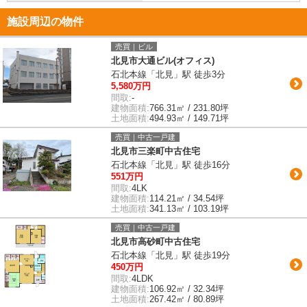
施設周辺の物件
売買｜ビル
北見市大通ビル(オフィス)
石北本線「北見」駅 徒歩3分
5,580万円
間取:
-
建物面積:
766.31㎡ / 231.80坪
土地面積:
494.93㎡ / 149.71坪
売買｜中古一戸建
北見市三楽町中古住宅
石北本線「北見」駅 徒歩16分
551万円
間取:
4LK
建物面積:
114.21㎡ / 34.54坪
土地面積:
341.13㎡ / 103.19坪
売買｜中古一戸建
北見市高砂町中古住宅
石北本線「北見」駅 徒歩19分
450万円
間取:
4LDK
建物面積:
106.92㎡ / 32.34坪
土地面積:
267.42㎡ / 80.89坪