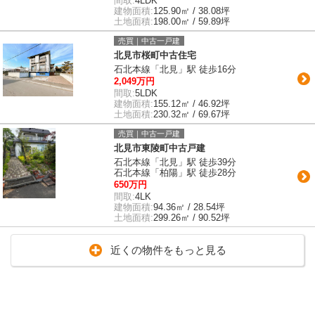
間取:
4LDK
建物面積:
125.90㎡ / 38.08坪
土地面積:
198.00㎡ / 59.89坪
売買｜中古一戸建
北見市桜町中古住宅
石北本線「北見」駅 徒歩16分
2,049万円
間取:
5LDK
建物面積:
155.12㎡ / 46.92坪
土地面積:
230.32㎡ / 69.67坪
売買｜中古一戸建
北見市東陵町中古戸建
石北本線「北見」駅 徒歩39分
石北本線「柏陽」駅 徒歩28分
650万円
間取:
4LK
建物面積:
94.36㎡ / 28.54坪
土地面積:
299.26㎡ / 90.52坪
近くの物件をもっと見る