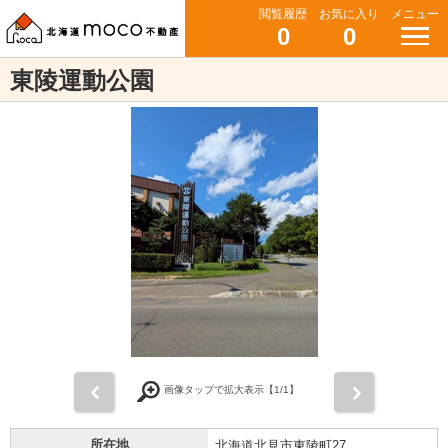
閲覧履歴
お気に入り
メニュー
0
0
東陵運動公園
前
次
画像タップで拡大表示【
1
/1】
所在地
北海道北見市東陵町27