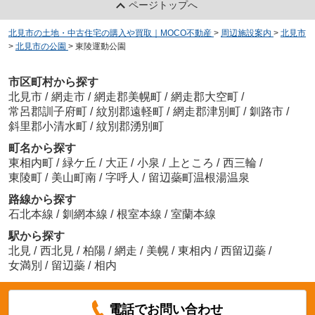
ページトップへ
北見市の土地・中古住宅の購入や買取｜MOCO不動産
>
周辺施設案内
>
北見市
>
北見市の公園
>
東陵運動公園
市区町村から探す
北見市
/
網走市
/
網走郡美幌町
/
網走郡大空町
/
常呂郡訓子府町
/
紋別郡遠軽町
/
網走郡津別町
/
釧路市
/
斜里郡小清水町
/
紋別郡湧別町
町名から探す
東相内町
/
緑ケ丘
/
大正
/
小泉
/
上ところ
/
西三輪
/
東陵町
/
美山町南
/
字呼人
/
留辺蘂町温根湯温泉
路線から探す
石北本線
/
釧網本線
/
根室本線
/
室蘭本線
駅から探す
北見
/
西北見
/
柏陽
/
網走
/
美幌
/
東相内
/
西留辺蘂
/
女満別
/
留辺蘂
/
相内
電話でお問い合わせ