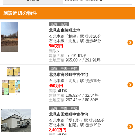
施設周辺の物件
売買｜売地
北見市東陵町土地
石北本線「柏陽」駅 徒歩28分
石北本線「北見」駅 徒歩46分
500万円
間取:
-
建物面積:
- / 291.91坪
土地面積:
965.00㎡ / 291.91坪
売買｜中古一戸建
北見市高砂町中古住宅
石北本線「北見」駅 徒歩19分
450万円
間取:
4LDK
建物面積:
106.92㎡ / 32.34坪
土地面積:
267.42㎡ / 80.89坪
売買｜中古一戸建
北見市田端町中古住宅
石北本線「愛し野」駅 徒歩55分
石北本線「柏陽」駅 徒歩19分
2,400万円