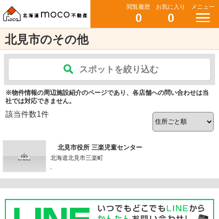
閲覧履歴
お気に入り
メニュー
0
0
北見市のその他
スポットを絞り込む
※物件情報の周辺施設紹介のページであり、各店舗への問い合わせは当
社では対応できません。
該当件数
1
件
北見市役所 三楽児童センター
北海道北見市三楽町
-