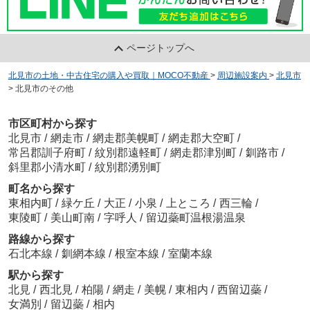
ページトップへ
北見市の土地・中古住宅の購入や買取｜MOCO不動産
>
周辺施設案内
>
北見市
>
北見市のその他
市区町村から探す
北見市
/
網走市
/
網走郡美幌町
/
網走郡大空町
/
常呂郡訓子府町
/
紋別郡遠軽町
/
網走郡津別町
/
釧路市
/
斜里郡小清水町
/
紋別郡湧別町
町名から探す
東相内町
/
緑ケ丘
/
大正
/
小泉
/
上ところ
/
西三輪
/
東陵町
/
美山町南
/
字呼人
/
留辺蘂町温根湯温泉
路線から探す
石北本線
/
釧網本線
/
根室本線
/
室蘭本線
駅から探す
北見
/
西北見
/
柏陽
/
網走
/
美幌
/
東相内
/
西留辺蘂
/
女満別
/
留辺蘂
/
相内