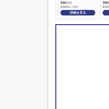
500
350
万円
約943m／12分
約43
詳細を見る