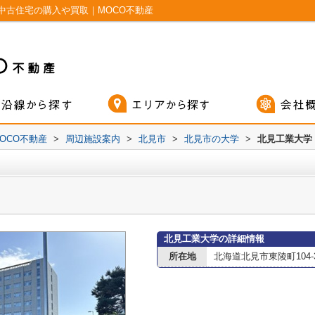
中古住宅の購入や買取｜MOCO不動産
OCO不動産
>
周辺施設案内
>
北見市
>
北見市の大学
>
北見工業大学
北見工業大学の詳細情報
所在地
北海道北見市東陵町104-