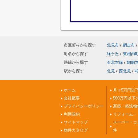
市区町村から探す
北見市
/
網走市
/
町名から探す
緑ケ丘
/
東相内
路線から探す
石北本線
/
釧網
駅から探す
北見
/
西北見
/
ホーム
月々5万円以
会社概要
500万円以下
プライバシーポリシー
新築・築浅物
利用規約
リフォーム・
サイトマップ
スーパー・コ
物件カタログ
件