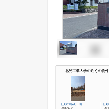
北見工業大学の近くの物件
北見市東陵町土地
北見
-/965.00㎡
-/23