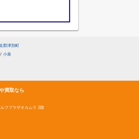
走郡津別町
/
小泉
や買取なら
ゴルフプラザオカムラ 2階