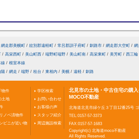
網走郡美幌町
/
紋別郡遠軽町
/
常呂郡訓子府町
/
釧路市
/
網走郡大空町
/
網
町
/
高栄西町
/
美山町西
/
端野町端野
/
美山町南
/
高栄東町
/
美芳町
/
西三輪
本線
/
根室本線
柏陽
/
網走
/
端野
/
桂台
/
東相内
/
美幌
/
遠軽
/
釧路
北見市の土地・中古住宅の購入
下物件
学区検索
MOCO不動産
の土地
お問い合わせ
件
お客様の声
北海道北見市緑ケ丘３丁目12番25号 
リノベ済物件
スタッフ紹介
TEL:0157-57-3373
ンビニが近い物
周辺施設検索
FAX:0157-57-1683
Copyright(c) 北海道moco不動産
All Rights Reserved.