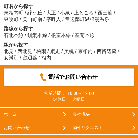
町名から探す
東相内町
/
緑ケ丘
/
大正
/
小泉
/
上ところ
/
西三輪
/
東陵町
/
美山町南
/
字呼人
/
留辺蘂町温根湯温泉
路線から探す
石北本線
/
釧網本線
/
根室本線
/
室蘭本線
駅から探す
北見
/
西北見
/
柏陽
/
網走
/
美幌
/
東相内
/
西留辺蘂
/
女満別
/
留辺蘂
/
相内
電話でお問い合わせ
営業時間：
10:00～19:00
定休日：
火曜日
ホーム
会社概要
お問い合わせ
物件リクエスト