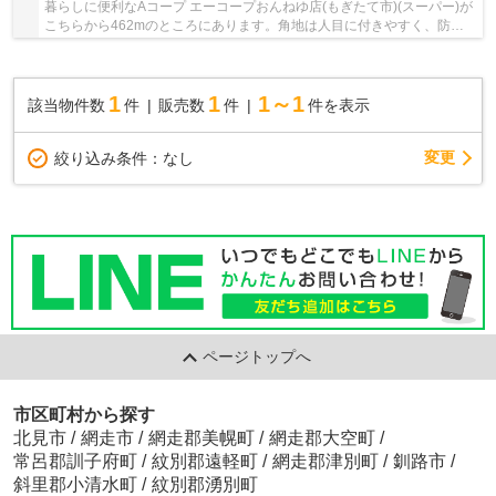
暮らしに便利なAコープ エーコープおんねゆ店(もぎたて市)(スーパー)が
こちらから462mのところにあります。角地は人目に付きやすく、防犯面
でも安心です。土地面積は793.17㎡(公簿)あ...
1
1
1～1
該当物件数
件
販売数
件
件を表示
変更
絞り込み条件：
なし
ページトップへ
市区町村から探す
北見市
/
網走市
/
網走郡美幌町
/
網走郡大空町
/
常呂郡訓子府町
/
紋別郡遠軽町
/
網走郡津別町
/
釧路市
/
斜里郡小清水町
/
紋別郡湧別町