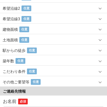
希望沿線2
任意
希望沿線3
任意
建物面積
任意
土地面積
任意
駅からの徒歩
任意
築年数
任意
こだわり条件
任意
その他ご要望等
任意
ご連絡先情報
お名前
必須