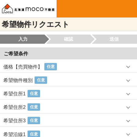
希望物件リクエスト
入力
確認
送信
ご希望条件
価格【売買物件】
任意
希望物件種別
任意
希望住所1
任意
希望住所2
任意
希望住所3
任意
希望沿線1
任意